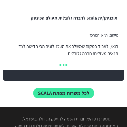
תוכניתן/ית Scala לחברה גלובלית מעולם הפינטק
מיקום:
ת"א והמרכז
בוא/י לעבוד במקום שמשלב את הטכנולוגיה הכי חדישה לצד
תנאים מעולים! חברה גלובלית
לכל משרות מפתח SCALA
גוטפרנדס היא חברת השמה להייטק הגדולה בישראל,
המתמחה בגיוס טכנולוגי איכותי לסטארטאפים ולחברות הייטק