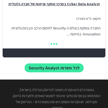
Cyber Data Analyst במרכז מחקר ופיתוח של חברה גלובלית
מיקום:
ת"א והמרכז
החברה עוסקת בעולם ה-Security לתחום הרכב וכן בטכנולוגיות
Innovation- בפיתוח ...
לכל משרות Security Analyst
גוטפרנדס היא חברת השמה להייטק הגדולה בישראל,
המתמחה בגיוס טכנולוגי איכותי לסטארטאפים ולחברות הייטק
מובילות. יש חברות השמה ויש את גוטפרנדס – ההייטק של
ההשמה.