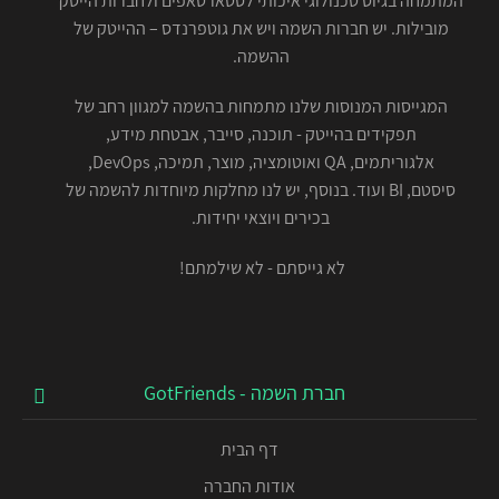
המתמחה בגיוס טכנולוגי איכותי לסטארטאפים ולחברות הייטק
מובילות. יש חברות השמה ויש את גוטפרנדס – ההייטק של
ההשמה.
המגייסות המנוסות שלנו מתמחות בהשמה למגוון רחב של
תפקידים בהייטק - תוכנה, סייבר, אבטחת מידע,
אלגוריתמים, QA ואוטומציה, מוצר, תמיכה, DevOps,
סיסטם, BI ועוד. בנוסף, יש לנו מחלקות מיוחדות להשמה של
בכירים ויוצאי יחידות.
לא גייסתם - לא שילמתם!
חברת השמה - GotFriends
דף הבית
אודות החברה