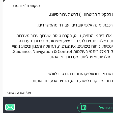
מיקום:
ת"א והמרכז
משרה חמה
סקטור הביטחוני (נדרש לעבור סיווג).
רכבת ומונה אלפי עובדים. עבודה מהמשרדים.
אלגוריתמי הנחיה, ניווט, בקרת טיסה ושערוך עבור מערכות
וח אלגוריתמים לתכנון וביצוע משימות מורכבות. העבודה
יות, ניתוח ביצועים, אינטגרציה, תחזוקה ותכנון וביצוע ניסויי
טיסה ופענוח תוצאות. מדובר בתפקיד אלגוריתמי בעולמות Guidance, Navigation & Control,
מולציות פיזיקליות ומערכות זמן אמת.
סת אווירונאוטיקה/תחום הנדסי רלוונטי
 בתחומי בקרת טיסה, ניווט, הנחיה או עיבוד אותות
מס' משרה: 154643
 פרופיל