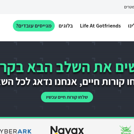
פוטרים
נו
Life At Gotfriends
בלוגים
מגייסים עובדים?
ם את השלב הבא בקרי
 קורות חיים, אנחנו נדאג לכל הש
שלחו קורות חיים עכשיו