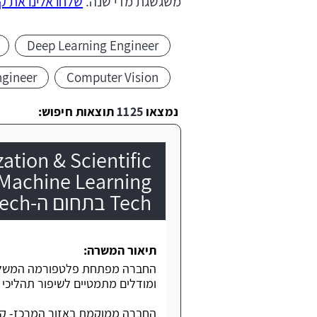
משגשגת מדי שנה.
שלחו אלינו את קו
Deep Learning Engineer
ngineer
Computer Vision
נמצאו
1125
תוצאות חיפוש:
ation & Scientific
Tech בתחום ה-AI for Biotech
תיאור המשרה:
ומודלים מתמטיים לשיפור תהליכי פי
החברה ממוקמת באזור המרכז- קו רכבת,