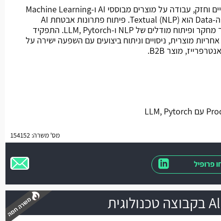
מהות התפקיד: הצטרפות לצוות קיים וחזק, עבודה על מוצרים מבוססי AI ו-Machine Learning
בסביבת Production כאשר עיקר ה-Data הוא Textual (NLP). פיתוח פתרונות אבטחת AI
מקצה לקצה מהגדרת הבעיה, דרך מחקר ופיתוח מודלים של NLP ו-LLM, Pytorch. התפקיד
יות מוצרית, ניסויים וניתוח ביצועים עם השפעה ישירה על
פרייז, מוצר B2B.
מס' משרה: 154152
 פרופיל
גית