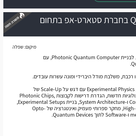
Quantum Physicist בחברת סטארט-אפ בתחום
משרה חמה
מיקום:
שפלה
החברה מפתחת טכנולוגיה ייחודית לבניית Photonic Quantum Computer, עם
רכבת, משלבת מודל היברידי ומונה עשרות עובדים.
מהות התפקיד: הצטרפות לקבוצת Experimental Physics עם דגש על Scale-Up של
הפלטפורמה הקוונטית, פיתוח טכנולוגיות חדשות, הגדרת דרישות לקבוצות Photonic Chips,
Control, Mechanical Engineering ו-System Architecture, בניית Experimental Setups,
ביצוע High-precision Measurements, מחקר ספרותי מעמיק ואינטגרציה של Opto-
Quan.