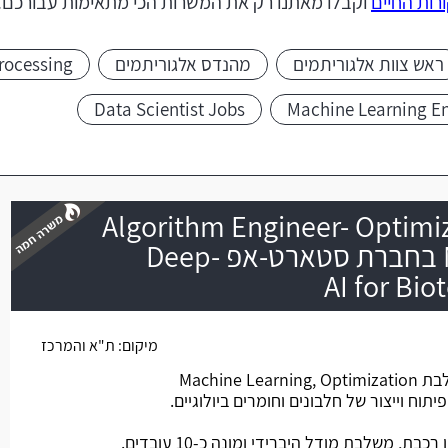
רות החיים
וקבלו מאתנו רק את המשרות הכי מתאימות עבורכם.
ראש צוות אלגוריתמים
מהנדס אלגוריתמים
rocessing
Data Scientist Jobs
Machine Learning E
Algorithm Engineer- Optimiz
Machine Learning בחברת סטארט-אפ Deep-
משרה חמה
מיקום:
ת"א והמרכז
החברה מפתחת פלטפורמה המשלבת Machine Learning, Optimization
תוח וייצור של חלבונים וחומרים ביולוגיים.
 משלבת מודל היברידי ומונה כ-10 עובדים.