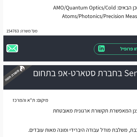
- רקע ומחקר באחד מעולמות התוכן הבאים: AMO/Quantum Optics/Cold
Atoms/Photonics/Precision Mea
מס' משרה: 154763
 פרופיל
Senior Data Scientist בחברת סטארט-אפ בתחום
משרה חמה
מיקום:
ת"א והמרכז
ן המאפשרת תקשורת ארגונית מאובטחת
ת, משלבת מודל עבודה היברידי ומונה מאות עובדים.