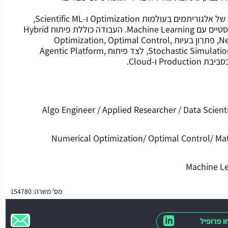
מהות התפקיד: פיתוח Hands-On של אלגוריתמים בעולמות Optimization ו-Scientific ML,
תוך שילוב מודלים פיזיקליים ומכניסטיים עם Machine Learning. העבודה כוללת פיתוח Hybrid
Models כגון PINNs ו-Neural ODEs, פתרון בעיות Optimization, Optimal Control,
Uncertainty Quantification ו-Stochastic Simulation, לצד פיתוח Agentic Platform,
בתור Algo Engineer / Applied Researcher / Data Scientist / Applied
Numerical Optimization/ Optimal Control/ Mathemat/
מס' משרה: 154780
 פרופיל