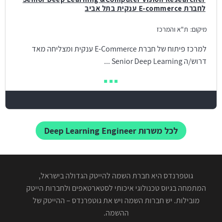
לחברת E-commerce ענקית בתל אביב
מיקום:
ת"א והמרכז
למרכז פיתוח של חברת E-Commerce ענקית ומצליחה מאד
דרוש/ה Senior Deep Learning ...
לכל משרות Deep Learning Engineer
גוטפרנדס היא חברת השמה להייטק הגדולה בישראל,
המתמחה בגיוס טכנולוגי איכותי לסטארטאפים ולחברות הייטק
מובילות. יש חברות השמה ויש את גוטפרנדס – ההייטק של
ההשמה.