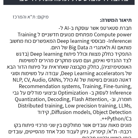
משרה חמה
מיקום:
ת"א והמרכז
תיאור המשרה:
חברת סטארטפ אשר עוסקת ב-AI ל-
Compute power מפתחים מנועים חדשניים ל Training
וInference- מבוססי Deep learning המאפשרים כוח מחשוב
מותאם AI ולאתגרי ה Big Data של היום.
התפקיד כחלק מצוות וכולל פיתוח Deep learning (בדגש
לצד ההנדסי ואימון, ועם מעט מחקרים מהירים למשימות
האופטימיזציה), כחלק מקבוצה שאחראית על פיתוח הדור הבא
של Deep Learning accelerators, עבודה על משימות וסוגי
דאטה מגוונים בשיטות של AI כולל NLP, CV, Audio, GNNs,
Recommendation systems, Training, Fine-tuning,
Inference לעסוק ב- Optimization וביצועי מודלים על גבי
חומרה, וב- Quantization, Decoding, Flash Attention,
Distributed training, Low precision training, LLMs,
Diffusion models, Object Detection, קידוד
בPython/C++.
מונים מאות עובדים אשר מחולקים בין שני מרכזי פיתוח בקו
רכבת- ת"א/ קיסריה, ניתן לעבוד מכל אחד מהסייטים, עובדים
בימי ראשון ורביעי מהבית