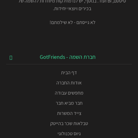
סיסטם, BI ועוד. בנוסף, יש לנו מחלקות מיוחדות להשמה של
בכירים ויוצאי יחידות.
לא גייסתם - לא שילמתם!
חברת השמה - GotFriends
דף הבית
אודות החברה
מחפשים עבודה
חבר מביא חבר
צייד המשרות
טבלאות שכר בהייטק
גיוס טכנולוגי