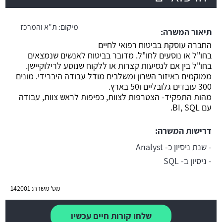
משרה חמה
מיקום:
ת"א והמרכז
תיאור המשרה:
החברה עוסקת בביטוח רפואי לחיים
בחו"ל או נוסעים לחו"ל. מדובר בביטוח לאנשים שנמצאים
בחו"ל בין אם לנסיעות קצרות או ללקוח שנוסע לרילוקיישן.
ממוקמים באיזור השרון ומשלבים מודל עבודה היברידי. מונים
300 עובדים גלובליים ו50 בארץ.
מהות התפקיד- הצטרפות לצוות, כפיפות לראש צוות, עבודה
עם BI, SQL.
דרישות המשרה:
- שנת ניסיון כ- Analyst
- ניסיון ב- SQL
מס' משרה: 142001
שלחו קורות חיים עכשיו