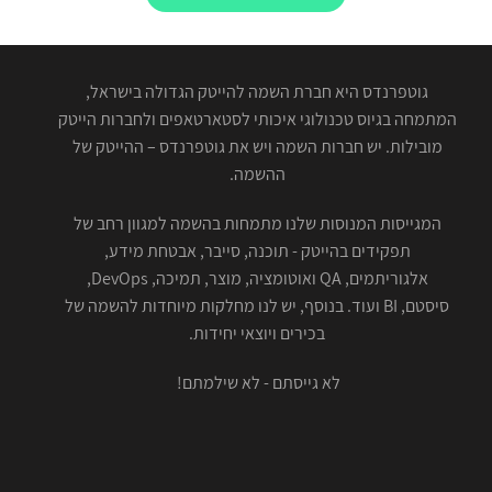
גוטפרנדס היא חברת השמה להייטק הגדולה בישראל,
המתמחה בגיוס טכנולוגי איכותי לסטארטאפים ולחברות הייטק
מובילות. יש חברות השמה ויש את גוטפרנדס – ההייטק של
ההשמה.
המגייסות המנוסות שלנו מתמחות בהשמה למגוון רחב של
תפקידים בהייטק - תוכנה, סייבר, אבטחת מידע,
אלגוריתמים, QA ואוטומציה, מוצר, תמיכה, DevOps,
סיסטם, BI ועוד. בנוסף, יש לנו מחלקות מיוחדות להשמה של
בכירים ויוצאי יחידות.
לא גייסתם - לא שילמתם!