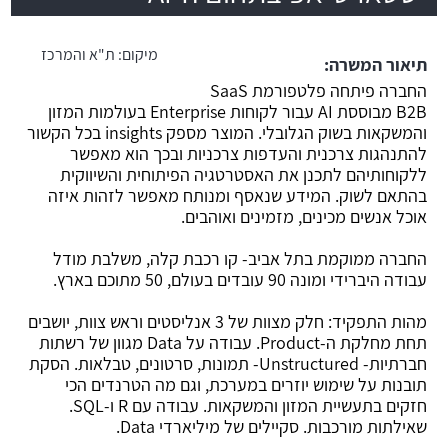
משרה חמה
מיקום:
ת"א והמרכז
תיאור המשרה:
החברה פיתחה פלטפורמת SaaS
B2B מבוססת AI עבור לקוחות Enterprise בעולמות המזון
והמשקאות בשוק הגלובלי. המוצר מספק insights בכל הקשור
להתנהגות צרכנית והעדפות צרכניות ובכך הוא מאפשר
ללקוחותיהם לתכנן את האסטרטגיה הפיתוחית והשיווקית
בהתאם לשוק. המידע שנאסף ומנותח מאפשר לזהות איזה
אוכל אנשים מכינים, מזמינים ואוהבים.
החברה ממוקמת בתל אביב- קו רכבת קלה, משלבת מודל
עבודה היברידי ומונה 90 עובדים בעולם, 50 מתוכם בארץ.
מהות התפקיד: חלק מצוות של 3 אנליסטים וראש צוות, יושבים
תחת מחלקת ה-Product. עבודה על Data מגוון של רשתות
חברתיות- Unstructured- תמונות, סרטונים, טבלאות. הסקת
תובנות על שימוש יוזרים במערכת, וגם מה הטרנדים הכי
חזקים בתעשיית המזון והמשקאות. עבודה עם R ו-SQL.
שאילתות מורכבות. סקיילים של מיליארדי Data.