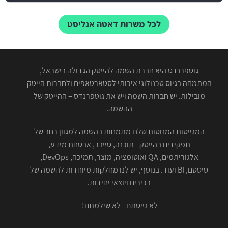
לכל משרות דאטה אנליסט
גוטפרנדס היא חברת השמה להייטק הגדולה בישראל,
המתמחה בגיוס טכנולוגי איכותי לסטארטאפים ולחברות הייטק
מובילות. יש חברות השמה ויש את גוטפרנדס – ההייטק של
ההשמה.
המגייסות המנוסות שלנו מתמחות בהשמה למגוון רחב של
תפקידים בהייטק - תוכנה, סייבר, אבטחת מידע,
אלגוריתמים, QA ואוטומציה, מוצר, תמיכה, DevOps,
סיסטם, BI ועוד. בנוסף, יש לנו מחלקות מיוחדות להשמה של
בכירים ויוצאי יחידות.
לא גייסתם - לא שילמתם!