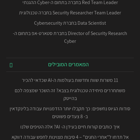
Red Team Leader בחברה בתחום ה-Cyber ההגנתי
Security Researcher Team Leader בחברה טכנולוגית
Data Scientist בחברת Cybersecurity
Director of Security Research בחברת סטארט-אפ בתחום ה-
Cyber
המאמרים המובילים
11 משרות שוות וחדשות בעולמות ה-AI שכדאי להכיר
משתחררים מיחידה טכנולוגית בצבא? זה השכר שמצפה לכם
בהייטק
סודות הגיוס נחשפים: כך תקבלו יותר הזדמנויות עבודה בלינקדאין
ב- 8 צעדים פשוטים
איך כותבים קורות חיים בעידן ה- AI? אלה הטיפים שלנו
אל תדחו ל"אחרי החגים" – 4 סיבות מצוינות לחפש עבודה דווקא