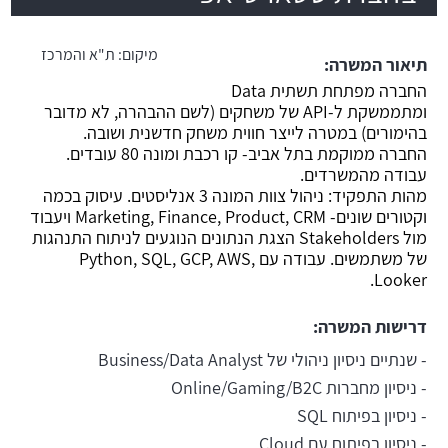
משרה חמה
מיקום:
ת"א והמרכז
תיאור המשרה:
החברה מפתחת תשתית Data
ומתממשקת ל-API של משחקים (לשם ההבהרה, לא מדובר
בהימורים) במטרה לייצר חווית משחק חדשנית ושובה.
החברה ממוקמת בתל אביב- קו רכבת ומונה 80 עובדים.
עבודה מהמשרדים.
מהות התפקיד: ניהול צוות המונה 3 אנליסטים. עיסוק בכמה
וקטורים שונים- Marketing, Finance, Product, CRM ויעבוד
מול Stakeholders הצגת הנתונים הנוגעים לניתוח התנהגות
של משתמשים. עבודה עם Python, SQL, GCP, AWS,
Looker.
דרישות המשרה:
- שנתיים ניסיון ניהולי של Business/Data Analyst
- ניסיון מחברות Online/Gaming/B2C
- ניסיון בפיתוח SQL
- ניסיון בפיתוח עם Cloud