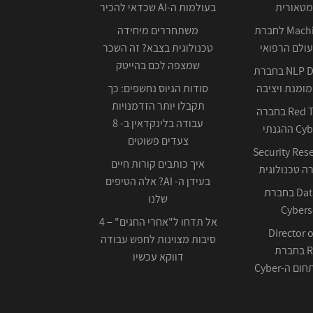
מטאורית
בעולמות ה-AI שכדאי להכיר
Machine Learning לחברת
משתחררים מיחידה
ולם הרפואי
טכנולוגית בצבא? זה השכר
שמצפה לכם בהייטק
NLP Data Scientist בחברת
ומנת ויציבה
סודות הגיוס נחשפים: כך
תקבלו יותר הזדמנויות
Red Team Leader בחברה
עבודה בלינקדאין ב- 8
צעדים פשוטים
Security Res
איך כותבים קורות חיים
בעידן ה- AI? אלה הטיפים
Data Scientist בחברת
שלנו
Cybers
אל תדחו ל"אחרי החגים" – 4
Director o
סיבות מצוינות לחפש עבודה
Research בחברת
דווקא עכשיו
ה-Cyber