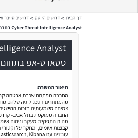
>
>
דף הבית
דרושים הייטק
דרושים סייבר ו
Cyber Threat Intelligence Analyst בחברת סטארט-אפ בתחום ה- Web3 Security
סטארט-אפ בתחום ה-  Security
תיאור המשרה:
צמיחה משמעותית בזכות ההישגים 
החברה ממוקמת בתל אביב- קו רכבת, משלבת 
מהות התפקיד: מעקב וניתוח איומי
קבוצות איומים, ומחקר על וקטור
עובדים עם Python, Elasticsearch, Kibana.