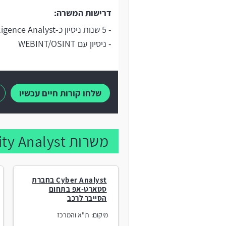
דרישות המשרה:
- 5 שנות ניסיון כ-Threat Intelligence Analyst
- ניסיון עם WEBINT/OSINT
שלחו קורות חיים עכשיו
משרות Security Analyst נוספות:
Cyber Analyst בחברת
סטארט-אפ בתחום
הסייבר לרכב
מיקום:
ת"א והמרכז