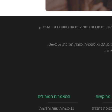
ות. יש חברות השמה ויש את גוטפרנדס – ההייטק
המגייסות המנוסות שלנו מתמחות בהשמה למגוון רחב של תפקידים בהייטק - תוכנה, סייבר, אבטחת מידע, אלגוריתמים, QA ואוטומציה, מוצר, תמיכה, DevOps,
מבוקשות
המאמרים המובילים
כניתן IOS מנוסה לחברה
11 משרות שוות וחדשות