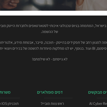
ישראל, המתמחה בגיוס טכנולוגי איכותי לסטארטאפים ולחברות הייטק מוביל
של ההשמה.
סיסטם, BI ועוד. בנוסף, יש לנו מחלקות מיוחדות להשמה של בכירים ויוצאי יחידות.
לא גייסתם - לא שילמתם!
ם מבוקשים
דפים פופולארים
משרות 
AI Cyber R
ראש צוות מובייל
תו