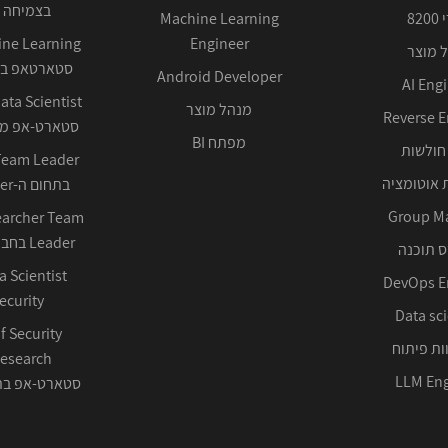
בצמיחה 
82
Machine Learning
Engineer
 מוצר
סטארטאפ בע
Android Developer
AI Eng
מנהל מוצר
Reverse E
סטארט-אפ ממ
מפתח BI
חולשות
 אוטומציה
בתחום ה-Cyber ההגנתי
Group M
earcher Team
Leader בחברה טכנולוגית
 תוכנה
DevOps E
ecurity
Data sci
f Security
ות פיתוח
LLM Eng
סטארט-אפ בתחום 