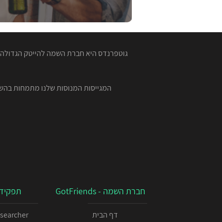
גוטפרנדס היא חברת השמה להייטק הגדולה ב
חברת השמה - GotFriends
תפקידי
דף הבית
esearcher