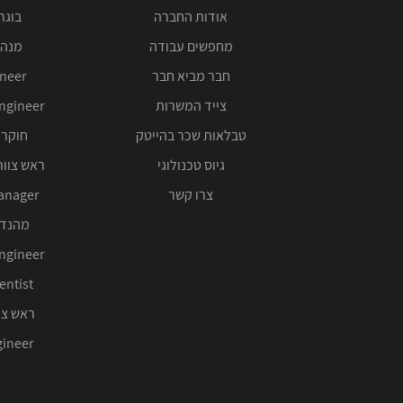
אודות החברה
בוגרי 00
מחפשים עבודה
מנהל
חבר מביא חבר
ineer
צייד המשרות
ngineer
טבלאות שכר בהייטק
חוקר 
גיוס טכנולוגי
ראש צוות
צרו קשר
anager
מהנדס
ngineer
entist
ראש צו
ineer