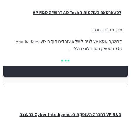
לסטארטאפ בעולמות הAD Tech דרוש/ה VP R&D
מיקום:
ת"א והמרכז
דרוש/ה VP R&D לניהול של 6 עובדים תוך ביצוע 100% Hands
On. הסטאק הטכנולוגי כולל ...
VP R&D לחברה העוסקת בCyber Intelligence ברעננה