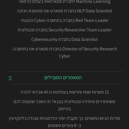
Machine Learning לחברת סטארטאפ בעולם הרפואי
NLP Data Scientist בחברת סטארט-אפ ממומנת ויציבה
Red Team Leader בחברה בתחום ה-Cyber ההגנתי
Security Researcher Team Leader בחברה טכנולוגית
Data Scientist בחברת Cybersecurity
Director of Security Research בחברת סטארט-אפ בתחום ה-
Cyber
המאמרים המובילים
11 משרות שוות וחדשות בעולמות ה-AI שכדאי להכיר
משתחררים מיחידה טכנולוגית בצבא? זה השכר שמצפה לכם
בהייטק
סודות הגיוס נחשפים: כך תקבלו יותר הזדמנויות עבודה בלינקדאין
ב- 8 צעדים פשוטים