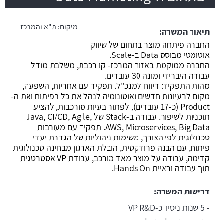
משרה חמה
מיקום:
ת"א והמרכז
תיאור המשרה:
החברה פיתחה מוצר בתחום של שיווק
אוטומטי מבוסס Data ב-Scale.
החברה ממוקמת באזור המרכז- קו רכבת, משלבת מודל
עבודה היברידי ומונה 30 עובדים.
מהות התפקיד: דיווח למנכ"ל. תפקיד עם אחריות, השפעה,
מקום לרעיונות חדשים ואוטונומיה לנהל את כל הפיתוח ואת ה-
Product (כ-17 עובדים), לפתור בעיות מורכבות, להציע
תוכניות לשיפור. עבודה ב-Stack של Java, CI/CD, Agile,
AWS, Microservices, Big Data. תפקיד עם מעורבות
טכנולוגית לפי הצורך, משימות ניהוליות של הגדרת יעדי
פיתוח, עם הבנה פרודקטית, הובלת הארגון מבחינה טכנולוגית
קדימה, עבודה על מוצר מאד מורכב, עבודת VP אסטרטגית
תוך עבודה וראיית Hands On.
דרישות המשרה:
- 5 שנות ניסיון כ-VP R&D