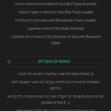
NLP Data Scientist בחברת סטארט-אפ ממומנת ויציבה
Red Team Leader בחברה בתחום ה-Cyber ההגנתי
Security Researcher Team Leader בחברה טכנולוגית
Data Scientist בחברת Cybersecurity
Director of Security Research בחברת סטארט-אפ בתחום ה-
Cyber
המאמרים המובילים
11 משרות שוות וחדשות בעולמות ה-AI שכדאי להכיר
משתחררים מיחידה טכנולוגית בצבא? זה השכר שמצפה לכם
בהייטק
סודות הגיוס נחשפים: כך תקבלו יותר הזדמנויות עבודה בלינקדאין
ב- 8 צעדים פשוטים
איך כותבים קורות חיים בעידן ה- AI? אלה הטיפים שלנו