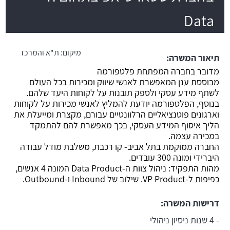
Data
משרה חמה
מיקום:
ת"א והמרכז
תיאור המשרה:
מדובר בחברה המפתחת פלטפורמה
מבוססת ענן המאפשרת לאנשי שיווק ומכירות בכל העולם
לשתף מידע עסקי ולספק תובנות על לקוחות היעד שלהם.
בנוסף, הפלטפורמה יודעת להמליץ לאנשי מכירות על לקוחות
וארגונים פוטנציאליים הרלוונטיים עבורם, מקצרת ומייעלת את
הליך איסוף המידע העסקי, בכך מאפשרת להם להתמקד
במכירה עצמה.
החברה ממוקמת בתל אביב- קו רכבת, משלבת מודל עבודה
היברידי ומונה 300 עובדים.
מהות התפקיד: ניהול צוות ה-Data Product המונה 4 אנשים,
כפיפות ל-VP Product. שילוב של Inbound ו-Outbound.
דרישות המשרה:
- 4 שנות ניסיון ניהולי