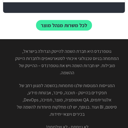
לכל משרות מנהל מוצר
גוטפרנדס היא חברת השמה להייטק הגדולה בישראל,
המתמחה בגיוס טכנולוגי איכותי לסטארטאפים ולחברות הייטק
מובילות. יש חברות השמה ויש את גוטפרנדס – ההייטק של
ההשמה.
המגייסות המנוסות שלנו מתמחות בהשמה למגוון רחב של
תפקידים בהייטק - תוכנה, סייבר, אבטחת מידע,
אלגוריתמים, QA ואוטומציה, מוצר, תמיכה, DevOps,
סיסטם, BI ועוד. בנוסף, יש לנו מחלקות מיוחדות להשמה של
בכירים ויוצאי יחידות.
לא גייסתם - לא שילמתם!