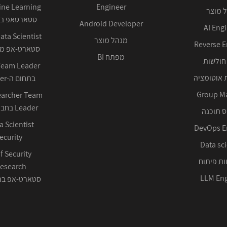
Engineer
 מוצר
סטארטאפ בע
Android Developer
AI Eng
מנהל מוצר
Reverse E
סטארט-אפ ממ
מפתח BI
חולשות
 אוטומציה
בתחום ה-Cyber ההגנתי
Group M
earcher Team
Leader בחברה טכנולוגית
 תוכנה
DevOps E
ecurity
Data sci
f Security
ות פיתוח
LLM Eng
סטארט-אפ בתחום 