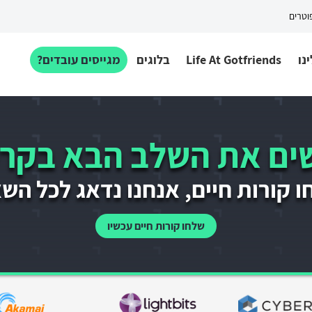
פוטרים
נו
Life At Gotfriends
בלוגים
מגייסים עובדים?
ם את השלב הבא בקרי
 קורות חיים, אנחנו נדאג לכל הש
שלחו קורות חיים עכשיו