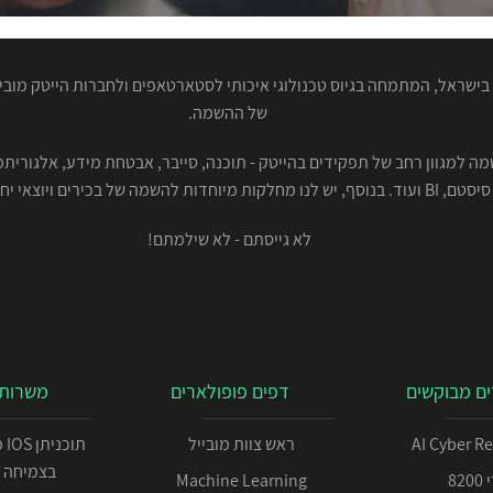
ישראל, המתמחה בגיוס טכנולוגי איכותי לסטארטאפים ולחברות הייטק מוביל
של ההשמה.
סיסטם, BI ועוד. בנוסף, יש לנו מחלקות מיוחדות להשמה של בכירים ויוצאי יחידות.
לא גייסתם - לא שילמתם!
ם מבוקשים
דפים פופולארים
משרות 
AI Cyber R
ראש צוות מובייל
תו
בצמיחה 
82
Machine Learning