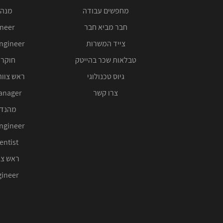
מחפשים עבודה
מנהל
חבר מביא חבר
ineer
צייד המשרות
ngineer
טבלאות שכר בהייטק
חוקר 
גיוס טכנולוגי
ראש צוות
צרו קשר
anager
מהנדס
ngineer
entist
ראש צו
ineer