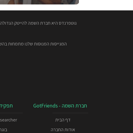
גוטפרנדס היא חברת השמה להייטק הגדולה ב
חברת השמה - GotFriends
תפקידי
דף הבית
esearcher
אודות החברה
בוגרי 00