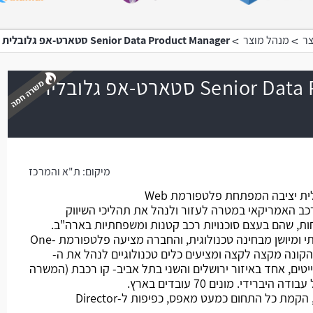
>
>
צר
מנהל מוצר
Senior Data Product Manager סטארט-אפ גלובלית יציבה
Senior Data Product Manager סטארט-אפ גלובלית
משרה חמה
מיקום:
ת"א והמרכז
מדובר בחברת סטארט-אפ גלובאלית יציבה המפתחת פלטפורמת Web
שוק הרכב האמריקאי במטרה לעזור ולנהל את תהליכי השיווק
הול ה-Data של הלקוחות, שהם בעצם סוכנויות רכב קטנות ומשפחתיות בארה"ב.
הפרסום של הסוכניות האלה מסורתי ומיושן מבחינה טכנולוגית, והחברה מציעה פלטפורמת One-
 חוויית הקונה מקצה לקצה ומציעים כלים טכנולוגיים לנהל את ה-
 סייטים, אחד באיזור ירושלים והשני בתל אביב- קו רכבת (המשרה
רידי. מונים 70 עובדים בארץ.
מהות התפקיד- One Man Show, הקמת כל התחום כמעט מאפס, כפיפות ל-Director