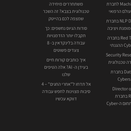
Machine Learning לחברת
משתחררים מיחידה
ולם הרפואי
טכנולוגית בצבא? זה השכר
שמצפה לכם בהייטק
NLP Data Scientist בחברת
ומנת ויציבה
סודות הגיוס נחשפים: כך
תקבלו יותר הזדמנויות
Red Team Leader בחברה
עבודה בלינקדאין ב- 8
צעדים פשוטים
Security Res
איך כותבים קורות חיים
בעידן ה- AI? אלה הטיפים
Data Scientist בחברת
שלנו
Cybers
אל תדחו ל"אחרי החגים" – 4
Director o
סיבות מצוינות לחפש עבודה
Research בחברת
דווקא עכשיו
ה-Cyber