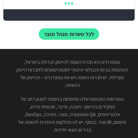
לכל משרות מנהל מוצר
גוטפרנדס היא חברת השמה להייטק הגדולה בישראל,
המתמחה בגיוס טכנולוגי איכותי לסטארטאפים ולחברות הייטק
מובילות. יש חברות השמה ויש את גוטפרנדס – ההייטק של
ההשמה.
המגייסות המנוסות שלנו מתמחות בהשמה למגוון רחב של
תפקידים בהייטק - תוכנה, סייבר, אבטחת מידע,
אלגוריתמים, QA ואוטומציה, מוצר, תמיכה, DevOps,
סיסטם, BI ועוד. בנוסף, יש לנו מחלקות מיוחדות להשמה של
בכירים ויוצאי יחידות.