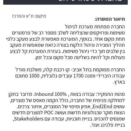
משרה חמה
מיקום:
ת"א והמרכז
תיאור המשרה:
החברה מפתחת מערכת לניהול
משימות ופרויקטים שהצליחה לשלב מספר רב של פרמטרים
תחת מקום אחד. בנוסף, המערכת מאפשרת לבצע מעקב כלפי
תהליך המכירה וניהול הלקוח בצורה כזאת שמאפשרת מעקב
בין שלבים תוך כדי ניהול משימות. בעזרת המערכת קל לבצע
פעולות וקל להיות בשליטה מכל מקום ובכל זמן.
החברה ממוקמת בתל אביב- קו רכבת קלה, משלבת מודל
עבודה היברידי ומונה 1700 עובדים גלובלית, 1000 מתוכם
בארץ.
מהות התפקיד: עבודה בצוות , 100% Inbound. מדובר בתקן
למחלקה פנימית של החברה, כולל הקמה מאפס של מוצרים,
עושים End2End, אפיון ומיפוי של המוצרים, איתור צרכים.
הצוות חוקר טכנולוגיות חדשות ועושה POC למוצרים חדשים
שמנסים להכניס. בניית תוכניות, עבודה עם Stakeholders,
בניית פלנינג ועוד.