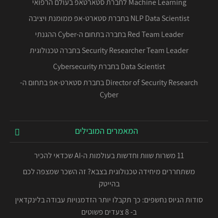
Machine Learning לחברת סטארטאפ בעולם הרפואי
NLP Data Scientist בחברת סטארט-אפ ממומנת ויציבה
Red Team Leader בחברה בתחום ה-Cyber ההגנתי
Security Researcher Team Leader בחברה טכנולוגית
Data Scientist בחברת Cybersecurity
Director of Security Research בחברת סטארט-אפ בתחום ה-
Cyber
המאמרים המובילים
11 משרות שוות וחדשות בעולמות ה-AI שכדאי להכיר
משתחררים מיחידה טכנולוגית בצבא? זה השכר שמצפה לכם
בהייטק
סודות הגיוס נחשפים: כך תקבלו יותר הזדמנויות עבודה בלינקדאין
ב- 8 צעדים פשוטים