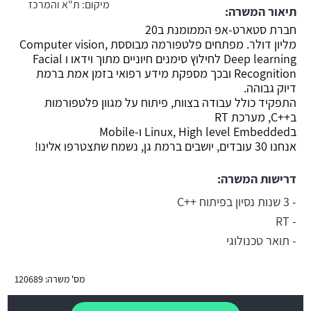
מיקום:
ת"א והמרכז
תיאור המשרה:
משרה חמה
חברת סטארט-אפ הממומנת ב20
מליון דולר. מפתחים פלטפורמה מבוססת Computer vision,
Deep learning לחילוץ סימנים חיוניים מתוך וידאו ו Facial
Recognition ובכך מספקת מידע רפואי בזמן אמת ברמת
דיוק גבוהה.
התפקיד כולל עבודה בצוות, פיתוח על מגוון פלטפורמות
ב++C, מערכת RT
בLinux, High level Embedded ו-Mobile
אנחנו 30 עובדים, יושבים ברמת גן, נשמח שתצטרפו אלינו!
דרישות המשרה:
- 3 שנות נסיון בפיתוח ++C
- RT
- תואר טכנולוגי
מס' משרה: 120689