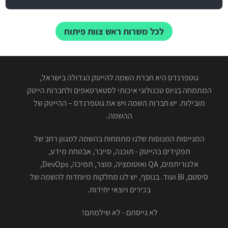
לכל משרות ראש צוות פיתוח
גוטפרנדס היא חברת השמה להייטק הגדולה בישראל,
המתמחה בגיוס טכנולוגי איכותי לסטארטאפים ולחברות הייטק
מובילות. יש חברות השמה ויש את גוטפרנדס – ההייטק של
ההשמה.
המגייסות המנוסות שלנו מתמחות בהשמה למגוון רחב של
תפקידים בהייטק - תוכנה, סייבר, אבטחת מידע,
אלגוריתמים, QA ואוטומציה, מוצר, תמיכה, DevOps,
סיסטם, BI ועוד. בנוסף, יש לנו מחלקות מיוחדות להשמה של
בכירים ויוצאי יחידות.
לא גייסתם - לא שילמתם!