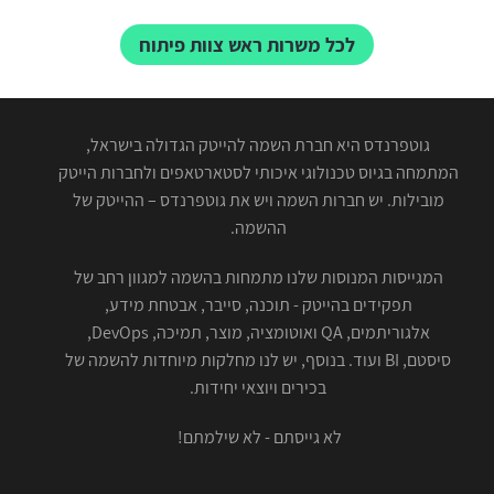
לכל משרות ראש צוות פיתוח
גוטפרנדס היא חברת השמה להייטק הגדולה בישראל,
המתמחה בגיוס טכנולוגי איכותי לסטארטאפים ולחברות הייטק
מובילות. יש חברות השמה ויש את גוטפרנדס – ההייטק של
ההשמה.
המגייסות המנוסות שלנו מתמחות בהשמה למגוון רחב של
תפקידים בהייטק - תוכנה, סייבר, אבטחת מידע,
אלגוריתמים, QA ואוטומציה, מוצר, תמיכה, DevOps,
סיסטם, BI ועוד. בנוסף, יש לנו מחלקות מיוחדות להשמה של
בכירים ויוצאי יחידות.
לא גייסתם - לא שילמתם!