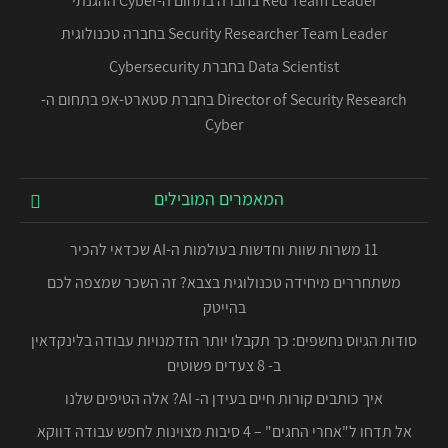
Red Team Leader בחברה בתחום ה-Cyber ההגנתי
Security Researcher Team Leader בחברה טכנולוגית
Data Scientist בחברת Cybersecurity
Director of Security Research בחברת סטארט-אפ בתחום ה-
Cyber
המאמרים המובילים
11 משרות שוות וחדשות בעולמות ה-AI שכדאי להכיר
משתחררים מיחידה טכנולוגית בצבא? זה השכר שמצפה לכם
בהייטק
סודות הגיוס נחשפים: כך תקבלו יותר הזדמנויות עבודה בלינקדאין
ב- 8 צעדים פשוטים
איך כותבים קורות חיים בעידן ה- AI? אלה הטיפים שלנו
אל תדחו ל"אחרי החגים" – 4 סיבות מצוינות לחפש עבודה דווקא