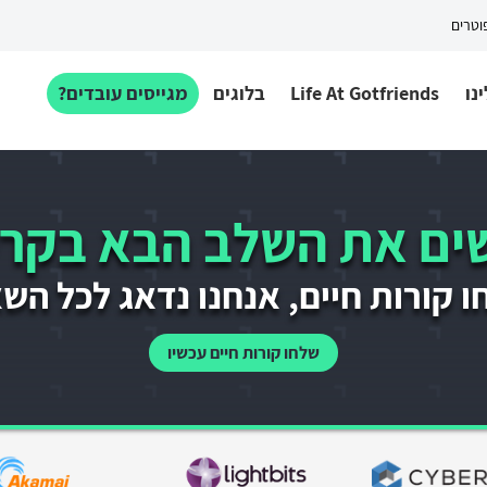
פוטרים
נו
Life At Gotfriends
בלוגים
מגייסים עובדים?
ם את השלב הבא בקרי
 קורות חיים, אנחנו נדאג לכל הש
שלחו קורות חיים עכשיו