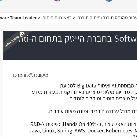
>
>
בור מהנדס תוכנה/פיתוח תוכנה
ראש צוות פיתוח
Software Team Leader בחברת הייטק בתחום ה
Software Team Leader בחברת הייטק בתחום ה-Anti
משרה חמה
מיקום:
ת"א והמרכז
החברה פיתחה ומפעילה טכנולוגיה מבוססת AI ואיסוף Big Data למניעת
 מדי יום מיליוני מוצרים באתרי קניות בעזרת מידע
 מוצרים דומים ומודלים לומדים.
מודל עבודה היברידי ומונה מאות עובדים.
מהות התפקיד: ניהול 4 מפתחים בצוות האפליקציה, כ-40% Hands On, כפיפות ל-R&D
סטאק טכנולוגי: Java, Linux, Spring, AWS, Docker, Kubernetes, MySQL,
B