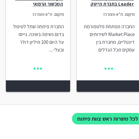
Leader בחברת הייטק
המכשור הרפואי
מיקום:
ת"א והמרכז
מיקום:
ת"א והמרכז
החברה מפתחת פלטפורמת
החברת פיתחה שתל לטיפול
Market Place לשירותים
בדום נשימה בשינה. גייסו
דיגטליים, מחברת בין
עד היום 100 מיליון דולר
עסקים מכל הגדלים
ובעלי ...
לכל משרות ראש צוות פיתוח