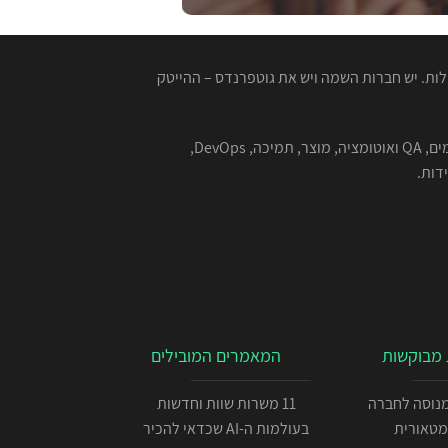
ות. יש חברות השמה ויש את גוטפרנדס – ההייטק
המגייסות המנוסות שלנו מתמחות בהשמה למגוון רחב של תפקידים בהייטק - תוכנה, סייבר, אבטחת מידע, אלגוריתמים, QA ואוטומציה, מוצר, תמיכה, DevOps,
מבוקשות
המאמרים המובילים
כניתן IOS מנוסה לחברה
11 משרות שוות וחדשות
מטאורית
בעולמות ה-AI שכדאי להכיר