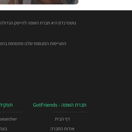
גוטפרנדס היא חברת השמה להייטק הגדולה ב
חברת השמה - GotFriends
תפקידי
דף הבית
esearcher
אודות החברה
בוגרי 00