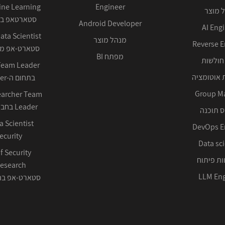
Engineer
 מוצר
סטארטאפ בע
Android Developer
AI Eng
מנהל מוצר
Reverse E
סטארט-אפ ממ
מפתח BI
חולשות
 אוטומציה
בתחום ה-Cyber ההגנתי
Group M
earcher Team
Leader בחברה טכנולוגית
 תוכנה
DevOps E
ecurity
Data sci
f Security
ות פיתוח
LLM Eng
סטארט-אפ בתחום 