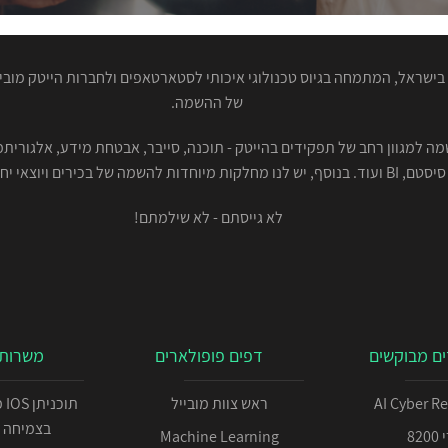
ישראל, המתמחה בגיוס טכנולוגי איכותי לסטארטאפים ולחברות הייטק מוביל
של ההשמה.
סיסטם, BI ועוד. בנוסף, יש לנו מחלקות מיוחדות להשמה של בכירים ויוצאי יחידות.
לא גייסתם - לא שילמתם!
ם מבוקשים
דפים פופולארים
משרות 
AI Cyber R
ראש צוות מובייל
תו
בצמיחה 
82
Machine Learning