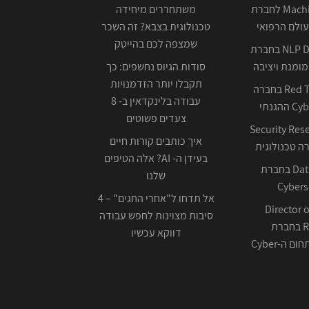
Machine Learning לחברת
משתחררים מיחידה
ולם הרפואי
טכנולוגית בצבא? זה השכר
שמצפה לכם בהייטק
NLP Data Scientist בחברת
ומנת ויציבה
סודות הגיוס נחשפים: כך
תקבלו יותר הזדמנויות
Red Team Leader בחברה
עבודה בלינקדאין ב- 8
צעדים פשוטים
Security Res
איך כותבים קורות חיים
בעידן ה- AI? אלה הטיפים
Data Scientist בחברת
שלנו
Cybers
אל תדחו ל"אחרי החגים" – 4
Director o
סיבות מצוינות לחפש עבודה
Research בחברת
דווקא עכשיו
ה-Cyber