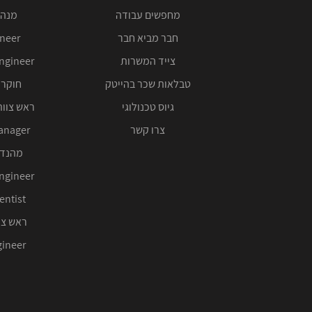
מחפשים עבודה
מנהל
חבר מביא חבר
ineer
צייד המשרות
ngineer
טבלאות שכר בהייטק
חוקר 
גיוס טכנולוגי
ראש צוות
צרו קשר
anager
מהנדס
ngineer
entist
ראש צו
ineer