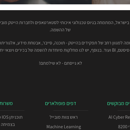
ישראל, המתמחה בגיוס טכנולוגי איכותי לסטארטאפים ולחברות הייטק מוביל
של ההשמה.
סיסטם, BI ועוד. בנוסף, יש לנו מחלקות מיוחדות להשמה של בכירים ויוצאי יחידות.
לא גייסתם - לא שילמתם!
ם מבוקשים
דפים פופולארים
משרות 
AI Cyber R
ראש צוות מובייל
תו
בצמיחה 
82
Machine Learning