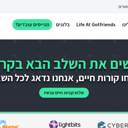
פוטרים
נו
Life At Gotfriends
בלוגים
מגייסים עובדים?
ם את השלב הבא בקרי
 קורות חיים, אנחנו נדאג לכל הש
שלחו קורות חיים עכשיו