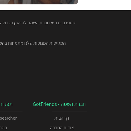
גוטפרנדס היא חברת השמה להייטק הגדולה ב
חברת השמה - GotFriends
תפקידי
דף הבית
esearcher
אודות החברה
בוגרי 00