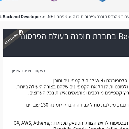
>
>
בור מהנדס תוכנה/פיתוח תוכנה
מפתח NET.
Backend Developer בחברת תוכנה בעולם הפרסום הדיגיטלי
Backend Developer בחברת תוכנה בעולם הפרסום
משרה חמה
מיקום:
חיפה והצפון
החברה מפתחת מוצר SaaS שהוא פלטפורמת Web לניהול קמפיינים ותוכן
 ולסוכנויות לנהל את הקמפיינים שלהם בצורה היעילה ביותר.
 קמפיינים מורכבים ומותאמים אישית בכל הערוצים.
החברה ממוקמת באזור הצפון- קו רכבת, משלבת מודל עבודה היברידי ומונה 130 עובדים
מהות התפקיד: חלק מצוות הפיתוח בכפיפות לראש הצוות. הסטאק טכנולוגי: C#, AWS, Athena,
Redshift, Spark, Apache Kafka, Ap