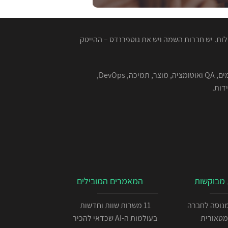
ות. יש חברות השמה ויש את גוטפרנדס – ההייטק
המגייסות המנוסות שלנו מתמחות בהשמה למגוון רחב של תפקידים בהייטק - תוכנה, סייבר, אבטחת מידע, אלגוריתמים, QA ואוטומציה, מוצר, תמיכה, DevOps,
מבוקשות
המאמרים המובילים
כניתן IOS מנוסה לחברה
11 משרות שוות וחדשות
מטאורית
בעולמות ה-AI שכדאי להכיר