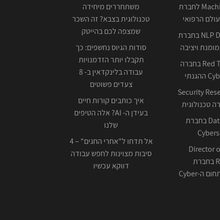
Machine Learning לחברת
משתחררים מיחידה
ולם הרפואי
טכנולוגית בצבא? זה השכר
שמצפה לכם בהייטק
NLP Data Scientist בחברת
ומנת ויציבה
סודות הגיוס נחשפים: כך
תקבלו יותר הזדמנויות
Red Team Leader בחברה
עבודה בלינקדאין ב- 8
צעדים פשוטים
Security Res
איך כותבים קורות חיים
בעידן ה- AI? אלה הטיפים
Data Scientist בחברת
שלנו
Cybers
אל תדחו ל"אחרי החגים" – 4
Director o
סיבות מצוינות לחפש עבודה
Research בחברת
דווקא עכשיו
ה-Cyber