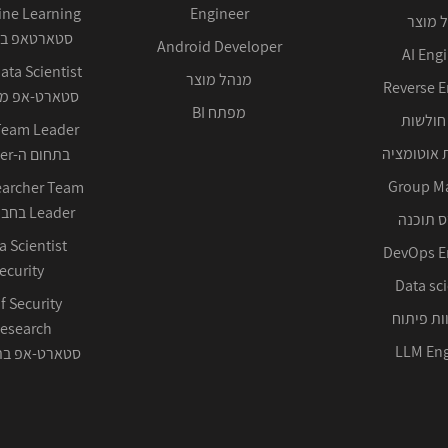
Engineer
 מוצר
סטארטאפ בע
Android Developer
AI Eng
מנהל מוצר
Reverse E
סטארט-אפ ממ
מפתח BI
חולשות
 אוטומציה
בתחום ה-Cyber ההגנתי
Group M
earcher Team
Leader בחברה טכנולוגית
 תוכנה
DevOps E
ecurity
Data sci
f Security
ות פיתוח
LLM Eng
סטארט-אפ בתחום 