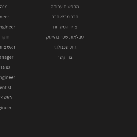
מחפשים עבודה
מנהל
חבר מביא חבר
ineer
צייד המשרות
ngineer
טבלאות שכר בהייטק
חוקר 
גיוס טכנולוגי
ראש צוות
צרו קשר
anager
מהנדס
ngineer
entist
ראש צו
ineer