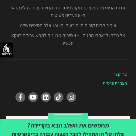
סודות הגיוס נחשפים: כך תקבלו יותר הזדמנויות עבודה בלינקדאין
ב- 8 צעדים פשוטים
איך כותבים קורות חיים בעידן ה- AI? אלה הטיפים שלנו
אל תדחו ל"אחרי החגים" – 4 סיבות מצוינות לחפש עבודה דווקא
עכשיו
נגישות
צרו קשר
הצהרת פרטיות
Created by Tvuna
מחפשים את השלב הבא בקריירה?
שלחו קו"ח ותתחילו לקבל הצעות עבודה בדיסקרטיות