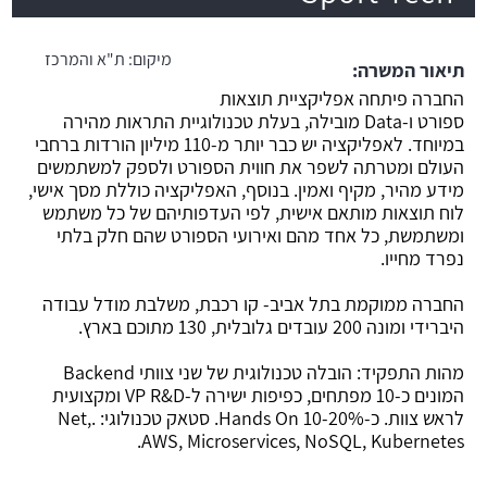
משרה חמה
מיקום:
ת"א והמרכז
תיאור המשרה:
החברה פיתחה אפליקציית תוצאות
ספורט ו-Data מובילה, בעלת טכנולוגיית התראות מהירה
במיוחד. לאפליקציה יש כבר יותר מ-110 מיליון הורדות ברחבי
העולם ומטרתה לשפר את חווית הספורט ולספק למשתמשים
מידע מהיר, מקיף ואמין. בנוסף, האפליקציה כוללת מסך אישי,
לוח תוצאות מותאם אישית, לפי העדפותיהם של כל משתמש
ומשתמשת, כל אחד מהם ואירועי הספורט שהם חלק בלתי
נפרד מחייו.
החברה ממוקמת בתל אביב- קו רכבת, משלבת מודל עבודה
היברידי ומונה 200 עובדים גלובלית, 130 מתוכם בארץ.
מהות התפקיד: הובלה טכנולוגית של שני צוותי Backend
המונים כ-10 מפתחים, כפיפות ישירה ל-VP R&D ומקצועית
לראש צוות. כ-10-20% Hands On. סטאק טכנולוגי: .Net,
AWS, Microservices, NoSQL, Kubernetes.