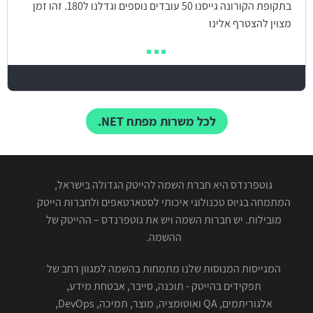
בתקופת הקורונה גייסנו 50 עובדים נוספים וגדלנו ל180. זהו זמן
מצוין להצטרף אלינו
לכל משרות מפתח NET.
גוטפרנדס היא חברת השמה להייטק הגדולה בישראל,
המתמחה בגיוס טכנולוגי איכותי לסטארטאפים ולחברות הייטק
מובילות. יש חברות השמה ויש את גוטפרנדס – ההייטק של
ההשמה.
המגייסות המנוסות שלנו מתמחות בהשמה למגוון רחב של
תפקידים בהייטק - תוכנה, סייבר, אבטחת מידע,
אלגוריתמים, QA ואוטומציה, מוצר, תמיכה, DevOps,