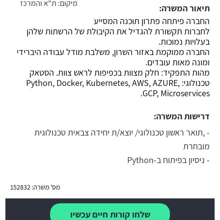
מיקום:
ת"א והמרכז
תיאור המשרה:
משרה חמה
החברה פיתחה פתרון תוכנה המסייע
לחברות תקשורת להגדיל את הקיבולת של הרשתות שלהן
בעלויות נמוכות.
החברה ממוקמת באזור השרון, משלבת מודל עבודה היברידי
ומונה מאות עובדים.
מהות התפקיד: חלק מצוות בכפיפות לראש צוות. הסטאק
טכנולוגי: Python, Docker, Kubernetes, AWS, AZURE,
GCP, Microservices.
דרישות המשרה:
- ,תואר ראשון טכנולוגי/ יוצא/ת יחידה צבאית טכנולוגית
מובחרת
- ניסיון בפיתוח ב-Python
מס' משרה: 152832
שלחו קורות חיים עכשיו