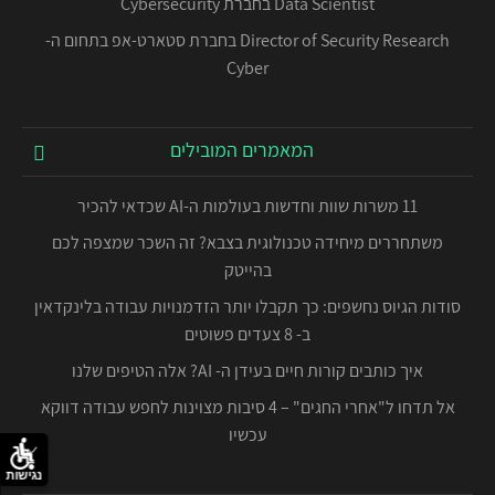
Data Scientist בחברת Cybersecurity
Director of Security Research בחברת סטארט-אפ בתחום ה-
Cyber
המאמרים המובילים
11 משרות שוות וחדשות בעולמות ה-AI שכדאי להכיר
משתחררים מיחידה טכנולוגית בצבא? זה השכר שמצפה לכם
בהייטק
סודות הגיוס נחשפים: כך תקבלו יותר הזדמנויות עבודה בלינקדאין
ב- 8 צעדים פשוטים
איך כותבים קורות חיים בעידן ה- AI? אלה הטיפים שלנו
אל תדחו ל"אחרי החגים" – 4 סיבות מצוינות לחפש עבודה דווקא
עכשיו
נגישות