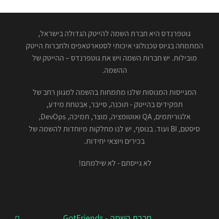
גוטפרנדס היא חברת השמה להייטק הגדולה בישראל,
המתמחה בגיוס טכנולוגי איכותי לסטארטאפים ולחברות הייטק
מובילות. יש חברות השמה ויש את גוטפרנדס – ההייטק של
ההשמה.
המגייסות המנוסות שלנו מתמחות בהשמה למגוון רחב של
תפקידים בהייטק - תוכנה, סייבר, אבטחת מידע,
אלגוריתמים, QA ואוטומציה, מוצר, תמיכה, DevOps,
סיסטם, BI ועוד. בנוסף, יש לנו מחלקות מיוחדות להשמה של
בכירים ויוצאי יחידות.
לא גייסתם - לא שילמתם!
חברת השמה - GotFriends