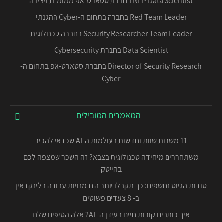
NLP Data Scientist בחברת סטארט-אפ ממומנת ויציבה
Red Team Leader בחברה בתחום ה-Cyber ההגנתי
Security Researcher Team Leader בחברה טכנולוגית
Data Scientist בחברת Cybersecurity
Director of Security Research בחברת סטארט-אפ בתחום ה-
Cyber
המאמרים המובילים
11 משרות שוות וחדשות בעולמות ה-AI שכדאי להכיר
משתחררים מיחידה טכנולוגית בצבא? זה השכר שמצפה לכם
בהייטק
סודות הגיוס נחשפים: כך תקבלו יותר הזדמנויות עבודה בלינקדאין
ב- 8 צעדים פשוטים
איך כותבים קורות חיים בעידן ה- AI? אלה הטיפים שלנו