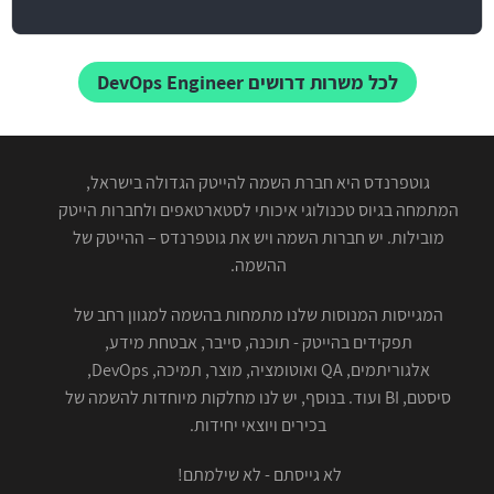
לכל משרות דרושים DevOps Engineer
גוטפרנדס היא חברת השמה להייטק הגדולה בישראל,
המתמחה בגיוס טכנולוגי איכותי לסטארטאפים ולחברות הייטק
מובילות. יש חברות השמה ויש את גוטפרנדס – ההייטק של
ההשמה.
המגייסות המנוסות שלנו מתמחות בהשמה למגוון רחב של
תפקידים בהייטק - תוכנה, סייבר, אבטחת מידע,
אלגוריתמים, QA ואוטומציה, מוצר, תמיכה, DevOps,
סיסטם, BI ועוד. בנוסף, יש לנו מחלקות מיוחדות להשמה של
בכירים ויוצאי יחידות.
לא גייסתם - לא שילמתם!