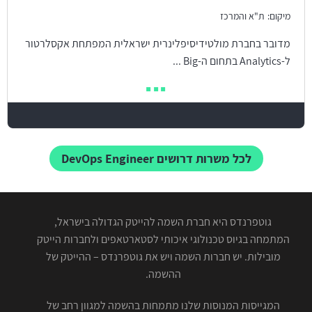
מיקום:
ת"א והמרכז
מדובר בחברת מולטידיסיפלינרית ישראלית המפתחת אקסלרטור
ל-Analytics בתחום ה-Big ...
לכל משרות דרושים DevOps Engineer
גוטפרנדס היא חברת השמה להייטק הגדולה בישראל,
המתמחה בגיוס טכנולוגי איכותי לסטארטאפים ולחברות הייטק
מובילות. יש חברות השמה ויש את גוטפרנדס – ההייטק של
ההשמה.
המגייסות המנוסות שלנו מתמחות בהשמה למגוון רחב של