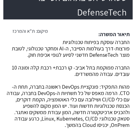
DefenseTech
משרה חמה
מיקום:
ת"א והמרכז
תיאור המשרה:
החברה עוסקת בפיתוח טכנולוגיות
פורצות-דרך בעולמות הסייבר, ה-AI ומחקר טכנולוגי, לטובת
מוצר DefenseTech חדשני לסיוע לגופי אכיפת חוק.
החברה ממוקמת בתל אביב- קו רכבת+ רכבת קלה ומונה 10
עובדים. עבודה מהמשרדים.
מהות התפקיד: פונקציית DevOps ראשונה בחברה, תחת ה-
CTO. הרמה מאפס של כל תשתיות ה-DevOps בחברה, עבודה
עם כלי CI/CD ושילובה עם כלי האוטומציה, הקמת דוקרים,
הכנסת טכנולוגיות חדשות ועוד. יש המון מקום להשפיע
ולהכניס ארכיטקטורה חדשה, המון עבודת ממשקים ואתגר.
סטאק טכנולוגי: Linux, Kubernetes, CI/CD, כרגע עבודה
OnPrem, יכניסו Cloud בהמשך.