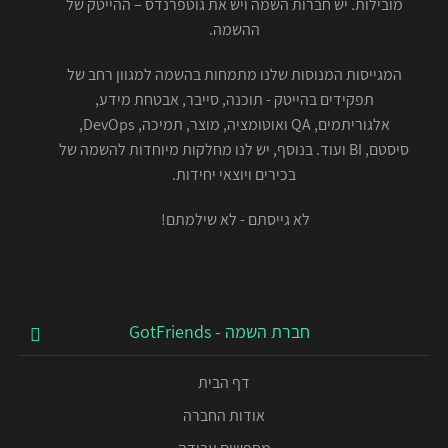
מובילות. יש חברות השמה ויש את גוטפרנדס – ההייטק של
ההשמה.
המגייסות המנוסות שלנו מתמחות בהשמה למגוון רחב של
תפקידים בהייטק - תוכנה, סייבר, אבטחת מידע,
אלגוריתמים, QA ואוטומציה, מוצר, תמיכה, DevOps,
סיסטם, BI ועוד. בנוסף, יש לנו מחלקות מיוחדות להשמה של
בכירים ויוצאי יחידות.
לא גייסתם - לא שילמתם!
חברת השמה - GotFriends
דף הבית
אודות החברה