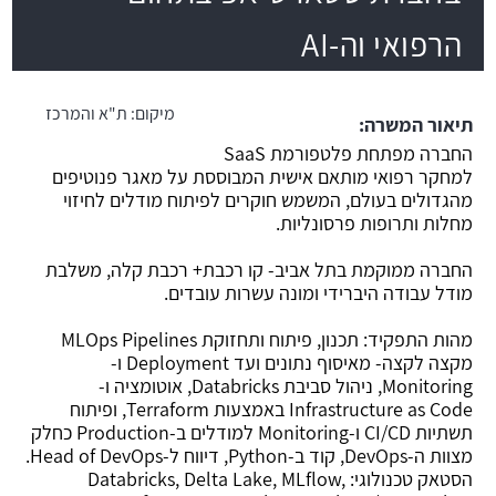
הרפואי וה-AI
משרה חמה
מיקום:
ת"א והמרכז
תיאור המשרה:
החברה מפתחת פלטפורמת SaaS
למחקר רפואי מותאם אישית המבוססת על מאגר פנוטיפים
מהגדולים בעולם, המשמש חוקרים לפיתוח מודלים לחיזוי
מחלות ותרופות פרסונליות.
החברה ממוקמת בתל אביב- קו רכבת+ רכבת קלה, משלבת
מודל עבודה היברידי ומונה עשרות עובדים.
מהות התפקיד: תכנון, פיתוח ותחזוקת MLOps Pipelines
מקצה לקצה- מאיסוף נתונים ועד Deployment ו-
Monitoring, ניהול סביבת Databricks, אוטומציה ו-
Infrastructure as Code באמצעות Terraform, ופיתוח
תשתיות CI/CD ו-Monitoring למודלים ב-Production כחלק
מצוות ה-DevOps, קוד ב-Python, דיווח ל-Head of DevOps.
הסטאק טכנולוגי: Databricks, Delta Lake, MLflow,