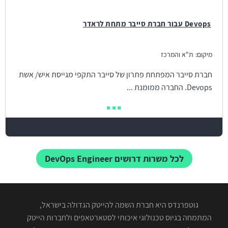
Devops עבור חברת סייבר מתחת לראדר
מיקום:
ת"א והמרכז
חברת סייבר המפתחת פתרון של סייבר התקפי מגייסת איש/ אשת
Devops. החברה ממומנת ...
לכל משרות דרושים DevOps Engineer
גוטפרנדס היא חברת השמה להייטק הגדולה בישראל,
המתמחה בגיוס טכנולוגי איכותי לסטארטאפים ולחברות הייטק