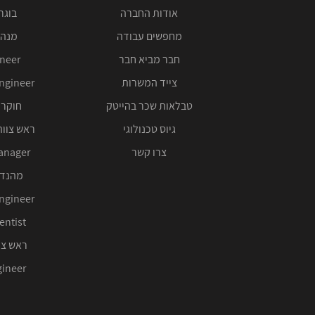
אודות החברה
בוגרי 00
מחפשים עבודה
מנהל
חבר מביא חבר
ineer
צייד המשרות
ngineer
טבלאות שכר בהייטק
חוקר 
גיוס טכנולוגי
ראש צוות
צרו קשר
anager
מהנדס
ngineer
entist
ראש צו
ineer