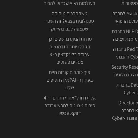
מטאורית
בעולמות ה-AI שכדאי להכיר
Machine Learning לחברת
משתחררים מיחידה
ולם הרפואי
טכנולוגית בצבא? זה השכר
שמצפה לכם בהייטק
NLP Data Scientist בחברת
ומנת ויציבה
סודות הגיוס נחשפים: כך
תקבלו יותר הזדמנויות
Red Team Leader בחברה
עבודה בלינקדאין ב- 8
צעדים פשוטים
Security Res
איך כותבים קורות חיים
בעידן ה- AI? אלה הטיפים
Data Scientist בחברת
שלנו
Cybers
אל תדחו ל"אחרי החגים" – 4
Director o
סיבות מצוינות לחפש עבודה
Research בחברת
דווקא עכשיו
ה-Cyber