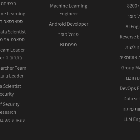
בצמיחה 
82
Machine Learning
Engineer
 מוצר
סטארטאפ בע
Android Developer
AI Eng
מנהל מוצר
Reverse E
סטארט-אפ ממ
מפתח BI
חולשות
 אוטומציה
בתחום ה-Cyber ההגנתי
Group M
earcher Team
Leader בחברה טכנולוגית
 תוכנה
DevOps E
ecurity
Data sci
f Security
ות פיתוח
LLM Eng
סטארט-אפ בתחום 