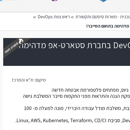
>
>
כנית - משרות סיסטם ותקשורת
ראש צוות DevOps
DevOps Team Leader בחברת סטארט-אפ מדהימה
משרה חמה
מיקום:
ת"א והמרכז
גיוס, מפתחים פלטפורמת אבטחה חדשה
פקת הגנה והתראות מפני התקפות סייבר המשלבת גישה
החברה ממוקמת בתל אביב- קו רכבת, משלבת מודל עבודה היברידי, מונה למעלה מ- 100