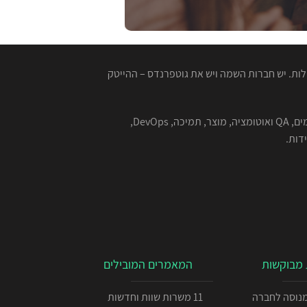
ות. יש חברות השמה ויש את גוטפרנדס – ההייטק
המגייסות המנוסות שלנו מתמחות בהשמה למגוון רחב של תפקידים בהייטק - תוכנה, סייבר, אבטחת מידע, אלגוריתמים, QA ואוטומציה, מוצר, תמיכה, DevOps,
מבוקשות
המאמרים המובילים
כניתן IOS מנוסה לחברה
11 משרות שוות וחדשות