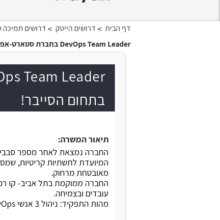
>
>
דף הבית
דרושים הייטק
דרושים תמיכה ט
DevOps Team Leader בחברת סטארט-אפ מדהימה בתחום הסייבר!
בתחום הסייבר!
תיאור המשרה:
החברה נמצאת לאחר מספר סבבי 
המיועדת לתשתיות קריטיות, שמס
מאובטחת מרחוק.
עובדים ובצמיחה.
מהות התפקיד: ניהול 3 אנשי DevOps, סביבת Linux, AWS, Kubernetes, Terraform, CD/CI.