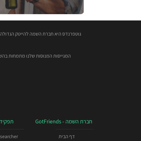
גוטפרנדס היא חברת השמה להייטק הגדולה ב
חברת השמה - GotFriends
תפקידי
דף הבית
esearcher