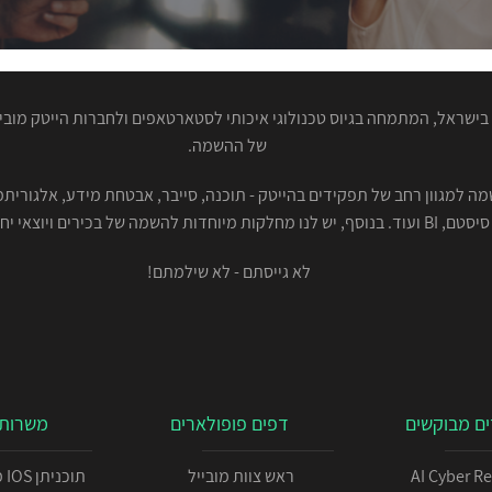
ישראל, המתמחה בגיוס טכנולוגי איכותי לסטארטאפים ולחברות הייטק מוביל
של ההשמה.
סיסטם, BI ועוד. בנוסף, יש לנו מחלקות מיוחדות להשמה של בכירים ויוצאי יחידות.
לא גייסתם - לא שילמתם!
ם מבוקשים
דפים פופולארים
משרות 
AI Cyber R
ראש צוות מובייל
תו