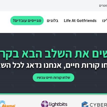
פוטרים
נו
Life At Gotfriends
בלוגים
מגייסים עובדים?
ם את השלב הבא בקרי
 קורות חיים, אנחנו נדאג לכל הש
שלחו קורות חיים עכשיו