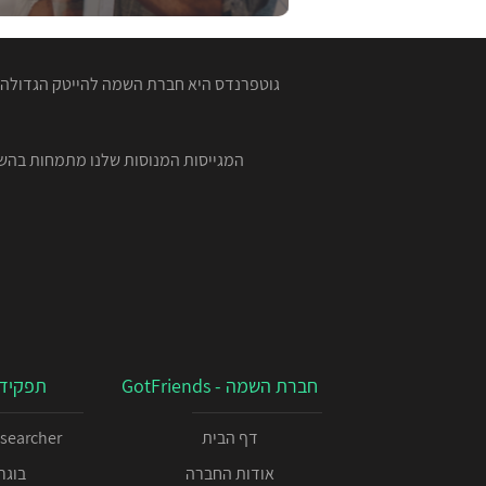
גוטפרנדס היא חברת השמה להייטק הגדולה ב
חברת השמה - GotFriends
תפקידי
דף הבית
esearcher
אודות החברה
בוגרי 00