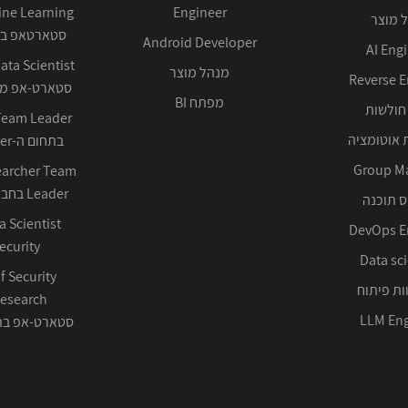
Engineer
 מוצר
סטארטאפ בע
Android Developer
AI Eng
מנהל מוצר
Reverse E
סטארט-אפ ממ
מפתח BI
חולשות
 אוטומציה
בתחום ה-Cyber ההגנתי
Group M
earcher Team
Leader בחברה טכנולוגית
 תוכנה
DevOps E
ecurity
Data sci
f Security
ות פיתוח
LLM Eng
סטארט-אפ בתחום 