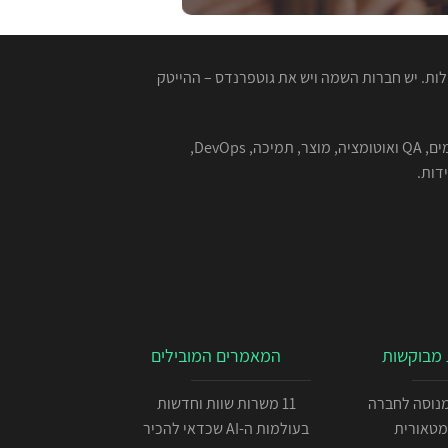
ות. יש חברות השמה ויש את גוטפרנדס – ההייטק
המגייסות המנוסות שלנו מתמחות בהשמה למגוון רחב של תפקידים בהייטק - תוכנה, סייבר, אבטחת מידע, אלגוריתמים, QA ואוטומציה, מוצר, תמיכה, DevOps,
מבוקשות
המאמרים המובילים
כניתן IOS מנוסה לחברה
11 משרות שוות וחדשות
מטאורית
בעולמות ה-AI שכדאי להכיר