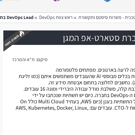
>
>
כנית - משרות סיסטם ותקשורת
ראש צוות DevOps
DevOps Lead בחברת סטארט-אפ המגן
מיקום:
ת"א והמרכז
משרה חמה
פה לרעה בארגונים. מפתחים פלטפורמה
הסורקת את הרשת ומאתרת פגיעות בכלים מבוססי AI שהעובדים משתמשים איתם (כמו זליגת
). נחשבים לחלוצה בתחום אבטחת מידע זה.
ה, משלבת מודל עבודה היברידי ומונה 16 עובדים.
מהות התפקיד: הקמה וניהול תחום ה-DevOps בחברה. כיום יש תשתיות שנכתבו על ידי
המפתחים, והתפקיד כולל ניהול כל התשתיות בענן (כיום AWS, בעתיד Multi Cloud כולל On
Prem), פיתוח תשתיות חדשות, דיווח ל-CTO. עובדים עם: AWS, Kubernetes, Docker, Linux,