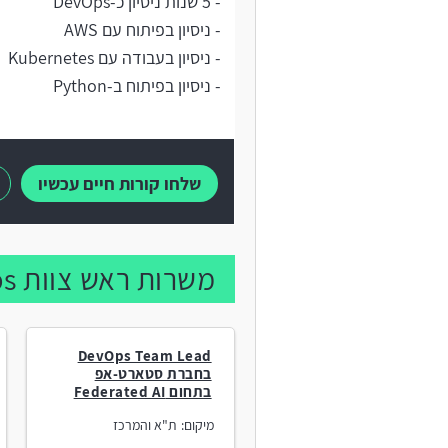
- 5 שנות ניסיון כ-DevOps
- ניסיון בפיתוח עם AWS
- ניסיון בעבודה עם Kubernetes
- ניסיון בפיתוח ב-Python
שלחו קורות חיים עכשיו
משרות ראש צוות DevOps נוספות:
DevOps Team Lead
בחברת סטארט-אפ
בתחום Federated AI
מיקום:
ת"א והמרכז