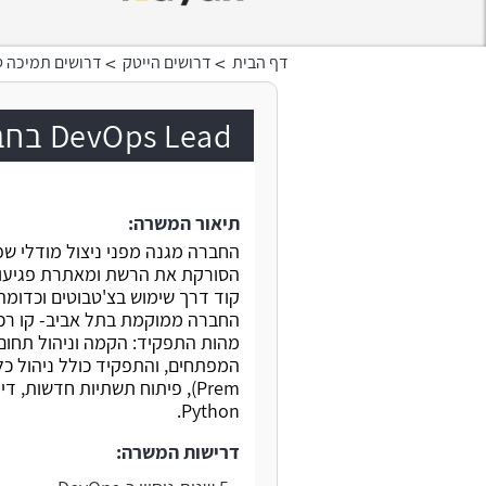
>
>
דף הבית
דרושים הייטק
דרושים תמיכה ט
DevOps Lead בחברת סטארט-אפ המגן
תיאור המשרה:
החברה מגנה מפני ניצול מודלי ש
קוד דרך שימוש בצ'טבוטים וכדומה
החברה ממוקמת בתל אביב- קו רכבת קל
Python.
דרישות המשרה: