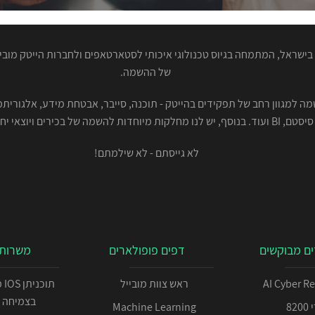
ישראל, המתמחה בגיוס טכנולוגי איכותי לסטארטאפים ולחברות הייטק מוביל
של ההשמה.
סיסטם, BI ועוד. בנוסף, יש לנו מחלקות מיוחדות להשמה של בכירים ויוצאי יחידות.
לא גייסתם - לא שילמתם!
ם מבוקשים
דפים פופולארים
משרות 
AI Cyber R
ראש צוות מובייל
תו
בצמיחה 
82
Machine Learning