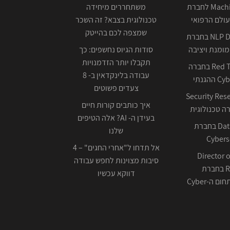
Machine Learning לחברת
משתחררים מיחידה
ולם הרפואי
טכנולוגית בצבא? זה השכר
שמצפה לכם בהייטק
NLP Data Scientist בחברת
ומנת ויציבה
סודות הגיוס נחשפים: כך
תקבלו יותר הזדמנויות
Red Team Leader בחברה
עבודה בלינקדאין ב- 8
צעדים פשוטים
Security Res
איך כותבים קורות חיים
בעידן ה- AI? אלה הטיפים
Data Scientist בחברת
שלנו
Cybers
אל תדחו ל"אחרי החגים" – 4
Director o
סיבות מצוינות לחפש עבודה
Research בחברת
דווקא עכשיו
ה-Cyber