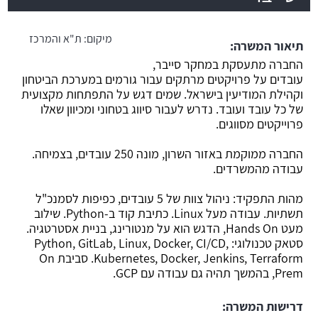
משרה חמה
מיקום:
ת"א והמרכז
תיאור המשרה:
החברה מתעסקת במחקר סייבר,
עובדים על פרויקטים מרתקים עבור גורמים במערכת הביטחון
וקהילת המודיעין בישראל. שמים דגש על התפתחות מקצועית
של כל עובד ועובד. נדרש לעבור סיווג בטחוני ומכיוון שאלו
פרוייקטים מסווגים.
החברה ממוקמת באזור השרון, מונה 250 עובדים, בצמיחה.
עבודה מהמשרדים.
מהות התפקיד: ניהול צוות של 5 עובדים, כפיפות לסמנכ"ל
תשתיות. עבודה מעל Linux. כתיבת קוד ב-Python. שילוב
מעט Hands On, הדגש הוא על מנטורינג, בניית אסטרטגיה.
סטאק טכנולוגי: Python, GitLab, Linux, Docker, CI/CD,
Kubernetes, Docker, Jenkins, Terraform. סביבת On
Prem, בהמשך תהיה גם עבודה עם GCP.
דרישות המשרה: