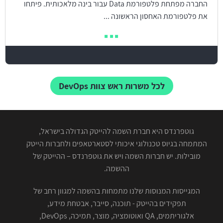
החברה מפתחת פלטפורמת Data עבור בינה מלאכותית. פיתחו
את פלטפורמת האחסון הראשונה ...
לכל משרות ראש צוות DevOps
גוטפרנדס היא חברת השמה להייטק הגדולה בישראל,
המתמחה בגיוס טכנולוגי איכותי לסטארטאפים ולחברות הייטק
מובילות. יש חברות השמה ויש את גוטפרנדס – ההייטק של
ההשמה.
המגייסות המנוסות שלנו מתמחות בהשמה למגוון רחב של
תפקידים בהייטק - תוכנה, סייבר, אבטחת מידע,
אלגוריתמים, QA ואוטומציה, מוצר, תמיכה, DevOps,