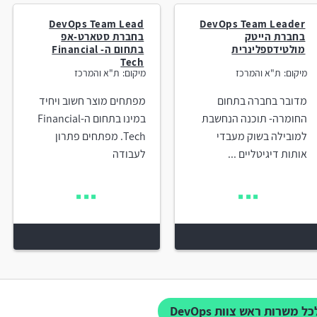
DevOps Team Lead
DevOps Team Leader
בחברת הייטק
בחברת סטארט-אפ
מולטידספלינרית
בתחום ה- Financial
Tech
מיקום:
ת"א והמרכז
מיקום:
ת"א והמרכז
מדובר בחברה בתחום
מפתחים מוצר חשוב ויחיד
החומרה- תוכנה הנחשבת
במינו בתחום ה-Financial
למובילה בשוק מעבדי
Tech. מפתחים פתרון
אותות דיגיטליים ...
לעבודה
כל משרות ראש צוות DevOps