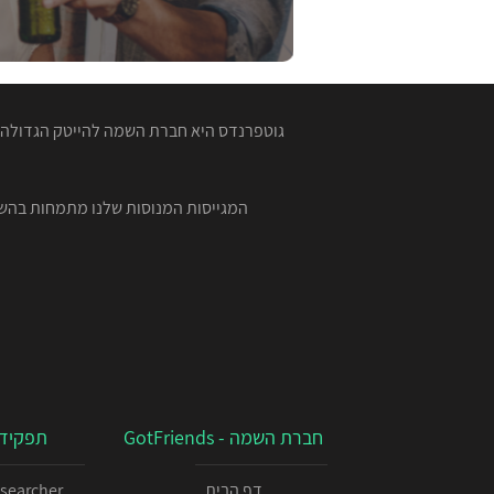
גוטפרנדס היא חברת השמה להייטק הגדולה ב
חברת השמה - GotFriends
תפקידי
דף הבית
esearcher