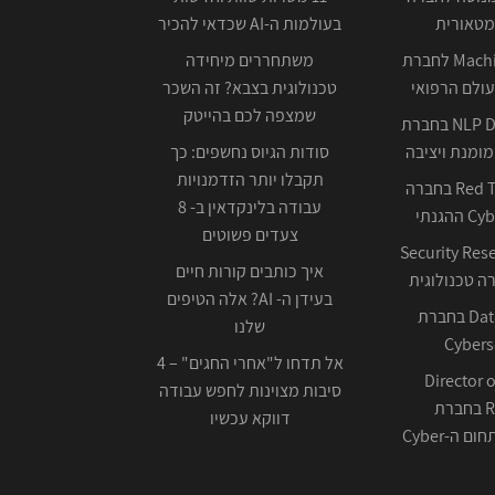
מטאורית
בעולמות ה-AI שכדאי להכיר
Machine Learning לחברת
משתחררים מיחידה
ולם הרפואי
טכנולוגית בצבא? זה השכר
שמצפה לכם בהייטק
NLP Data Scientist בחברת
ומנת ויציבה
סודות הגיוס נחשפים: כך
תקבלו יותר הזדמנויות
Red Team Leader בחברה
עבודה בלינקדאין ב- 8
צעדים פשוטים
Security Res
איך כותבים קורות חיים
בעידן ה- AI? אלה הטיפים
Data Scientist בחברת
שלנו
Cybers
אל תדחו ל"אחרי החגים" – 4
Director o
סיבות מצוינות לחפש עבודה
Research בחברת
דווקא עכשיו
ה-Cyber