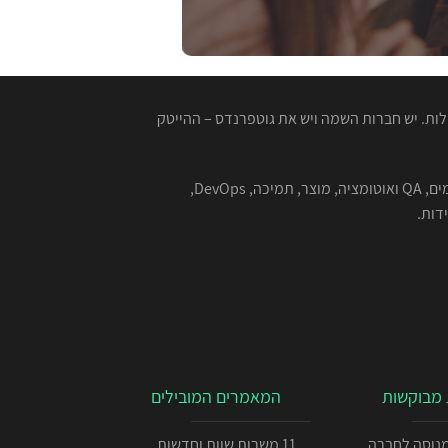
ות. יש חברות השמה ויש את גוטפרנדס – ההייטק
המגייסות המנוסות שלנו מתמחות בהשמה למגוון רחב של תפקידים בהייטק - תוכנה, סייבר, אבטחת מידע, אלגוריתמים, QA ואוטומציה, מוצר, תמיכה, DevOps,
מבוקשות
המאמרים המובילים
כניתן IOS מנוסה לחברה
11 משרות שוות וחדשות