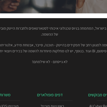
ישראל, המתמחה בגיוס טכנולוגי איכותי לסטארטאפים ולחברות הייטק מוביל
של ההשמה.
סיסטם, BI ועוד. בנוסף, יש לנו מחלקות מיוחדות להשמה של בכירים ויוצאי יחידות.
לא גייסתם - לא שילמתם!
ם מבוקשים
דפים פופולארים
משרות 
AI Cyber R
ראש צוות מובייל
תו