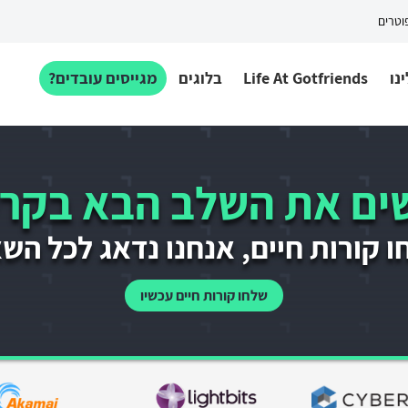
פוטרים
נו
Life At Gotfriends
בלוגים
מגייסים עובדים?
ם את השלב הבא בקרי
 קורות חיים, אנחנו נדאג לכל הש
שלחו קורות חיים עכשיו