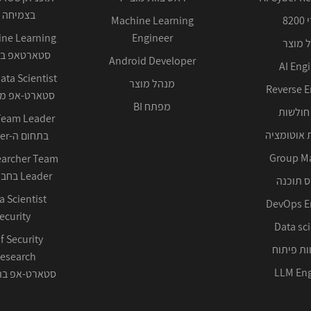
בצמיחה 
82
Machine Learning
Engineer
 מוצר
סטארטאפ בע
Android Developer
AI Eng
מנהל מוצר
Reverse E
סטארט-אפ ממ
מפתח BI
חולשות
 אוטומציה
בתחום ה-Cyber ההגנתי
Group M
earcher Team
Leader בחברה טכנולוגית
 תוכנה
DevOps E
ecurity
Data sci
f Security
ות פיתוח
LLM Eng
סטארט-אפ בתחום 