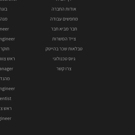
אודות החברה
בוגרי 00
מחפשים עבודה
מנהל
חבר מביא חבר
ineer
צייד המשרות
ngineer
טבלאות שכר בהייטק
חוקר 
גיוס טכנולוגי
ראש צוות
צרו קשר
anager
מהנדס
ngineer
entist
ראש צו
ineer