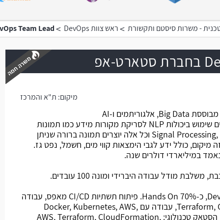
>
>
כנית - משרות סיסטם ותקשורת
ראש צוות DevOps
DevOps Team Lead בחברת סטאר
ט-אפ
מיקום:
ת"א והמרכז
משרה חמה
החברה פיתחה מערכת מתוחכמת מבוססת Big Data, אלגוריתמים ו-AI
למיפוי תשתיות בתת הקרקע. עושים שימוש ביכולות NLP לסריקת מקורות מידע כמו תמונות
לוויין, שימוש ב-Signal Processing, Computer Vision וכל אלה יוצרים תמונה ברורה שניתן
 מיקום, כולל ידע לגבי הימצאות קווי מים, חשמל, נפט גז.
נאמד במיליארדי דולרים שנה.
לבת מודל עבודה היברידי ומונה 100 עובדים.
מהות התפקיד: ניהול 2 אנשי DevOps, כ-70% Hands On. פיתוח תשתיות CI/CD מאפס, עבודה
עם כלי Iac כמו Terraform, CloudFormation, עבודה עם Docker, Kubernetes, AWS,
Grafama. דיווח ל-Head of R&D. הסטאק טכנולוגי: AWS, Terraform, CloudFormation,