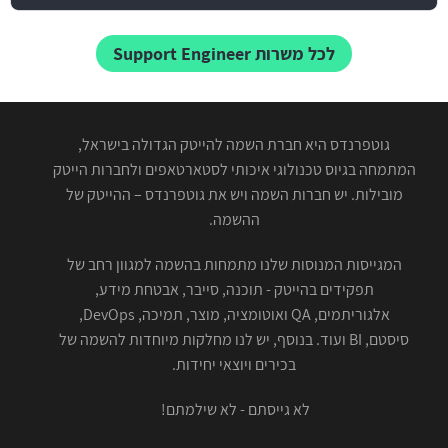
לכל משרות Support Engineer
גוטפרנדס היא חברת השמה להייטק הגדולה בישראל,
המתמחה בגיוס טכנולוגי איכותי לסטארטאפים ולחברות הייטק
מובילות. יש חברות השמה ויש את גוטפרנדס – ההייטק של
ההשמה.
המגייסות המנוסות שלנו מתמחות בהשמה למגוון רחב של
תפקידים בהייטק - תוכנה, סייבר, אבטחת מידע,
אלגוריתמים, QA ואוטומציה, מוצר, תמיכה, DevOps,
סיסטם, BI ועוד. בנוסף, יש לנו מחלקות מיוחדות להשמה של
בכירים ויוצאי יחידות.
לא גייסתם - לא שילמתם!