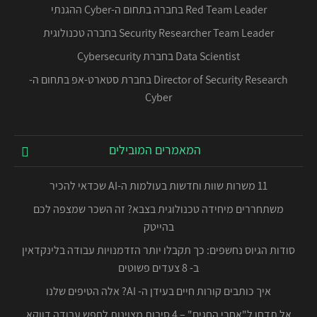
Red Team Leader בחברה בתחום ה-Cyber ההגנתי
Security Researcher Team Leader בחברה טכנולוגית
Data Scientist בחברת Cybersecurity
Director of Security Research בחברת סטארט-אפ בתחום ה-
Cyber
המאמרים המובילים
11 משרות שוות וחדשות בעולמות ה-AI שכדאי להכיר
משתחררים מיחידה טכנולוגית בצבא? זה השכר שמצפה לכם
בהייטק
סודות הגיוס נחשפים: כך תקבלו יותר הזדמנויות עבודה בלינקדאין
ב- 8 צעדים פשוטים
איך כותבים קורות חיים בעידן ה- AI? אלה הטיפים שלנו
אל תדחו ל"אחרי החגים" – 4 סיבות מצוינות לחפש עבודה דווקא