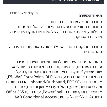
משרה חמה
מיקום:
ת"א והמרכז
תיאור המשרה:
החברה מפיצה את מרבית חברות
התרופות המובילות בעולם הפועלות בישראל. במסגרת
פעילותה, מציעה קשת רחבה של שירותים מתקדמים לניהול
שרשרת האספקה.
החברה ממוקמת באזור השפלה ומונה מאות עובדים. עבודה
מהמשרדים.
מהות התפקיד: הצטרפות לצוות תשתיות וסייבר בסביבת
עבודה מאתגרת, דינמית ועתירת טכנולוגיות. כפיפות לראש
צוות System, תקשורת ואבטחת מידע. ניהול ובקרה על
טכנולוגיות אבטחת מידע, כולל: F5- WAF ForcePoint- DLP,
אבטחת דוא"ל Inbound/Outbound, PROXY, הגדרת חוקים
ומוצרי אבטחת מידע, ניהול מערכי אחסון וגיבויים, כתיבת
אוטומציות וסקריפטים ב־PowerShell, עבודה עם Office 365
ו־Azure, כולל: ניהול שרתים, AAD Conditional Access.