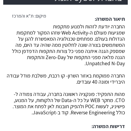
משרה חמה
מיקום:
ת"א והמרכז
תיאור המשרה:
החברה יודעת לזהות ולמנוע מתקפות
שמגיעות מעולם ה-Web Activity שזהו המקור למתקפות
הגדולות בעולם. מפתחים טכנולוגיה המאפשרת להגן על
המשתמשים בצורה שונה לחלוטין ממה שהיה עד היום, מה
שמספק הגנה איתנה מפני כל צורות התקפות הדפדפן כולל
הגנה מלאה מפני התקפות של Zero-Day והתקפות
Unpatched N-Day.
החברה ממוקמת באזור השרון- קו רכבת, משלבת מודל עבודה
היברידי ומונה 40 עובדים.
מהות התפקיד: פונקציה ראשונה בחברה, עבודה צמודה ל-
CTO. מחקר WEB על כל ה-Data של הלקוחות, על המנוע,
פישיניג, לעשות POC ולהפיק תובנות לאן לפתח את המוצר.
כולל Reverse Engineering. קוד ב-JavaScript.
דרישות המשרה: