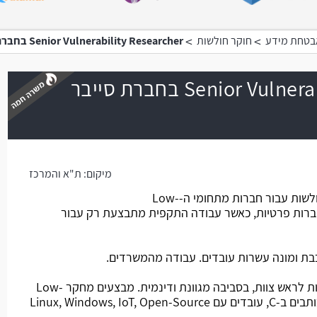
>
>
אבטחת מידע
חוקר חולשות
Senior Vulnerability Researcher בחברת סייבר הגנתית ורווחית
Senior Vulnerability Researcher בחברת סייבר
משרה חמה
מיקום:
ת"א והמרכז
החברת מתמחה במחקר ואיתור חולשות עבור חברות מתחומי ה-Low-
ול חברות פרטיות, כאשר עבודה התקפית מתבצעת רק עבור
ת ומונה עשרות עובדים. עבודה מהמשרדים.
מהות התפקיד: חלק מצוות בכפיפות לראש צוות, בסביבה מגוונת ודינמית. מבצעים מחקר Low-
Level על מערכות Embedded, כותבים ב-C, עובדים עם Linux, Windows, IoT, Open-Source