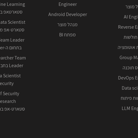
Engineer
 מוצר
סטארטאפ בע
Android Developer
AI Eng
מנהל מוצר
Reverse E
סטארט-אפ ממ
מפתח BI
חולשות
 אוטומציה
בתחום ה-Cyber ההגנתי
Group M
earcher Team
Leader בחברה טכנולוגית
 תוכנה
DevOps E
ecurity
Data sci
f Security
ות פיתוח
LLM Eng
סטארט-אפ בתחום 