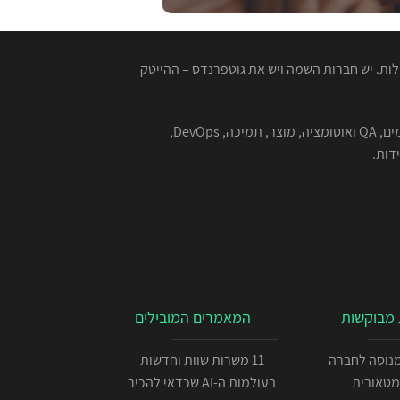
ות. יש חברות השמה ויש את גוטפרנדס – ההייטק
המגייסות המנוסות שלנו מתמחות בהשמה למגוון רחב של תפקידים בהייטק - תוכנה, סייבר, אבטחת מידע, אלגוריתמים, QA ואוטומציה, מוצר, תמיכה, DevOps,
מבוקשות
המאמרים המובילים
כניתן IOS מנוסה לחברה
11 משרות שוות וחדשות
מטאורית
בעולמות ה-AI שכדאי להכיר