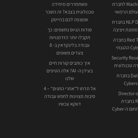
Machine Learning לחברת
משתחררים מיחידה
ולם הרפואי
טכנולוגית בצבא? זה השכר
שמצפה לכם בהייטק
NLP Data Scientist בחברת
ומנת ויציבה
סודות הגיוס נחשפים: כך
תקבלו יותר הזדמנויות
Red Team Leader בחברה
עבודה בלינקדאין ב- 8
צעדים פשוטים
Security Res
איך כותבים קורות חיים
בעידן ה- AI? אלה הטיפים
Data Scientist בחברת
שלנו
Cybers
אל תדחו ל"אחרי החגים" – 4
Director o
סיבות מצוינות לחפש עבודה
Research בחברת
דווקא עכשיו
ה-Cyber