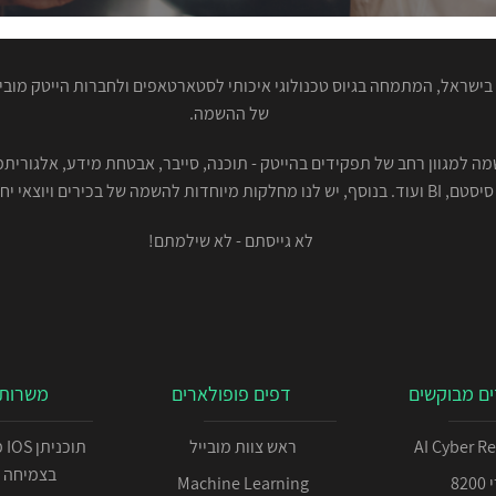
ישראל, המתמחה בגיוס טכנולוגי איכותי לסטארטאפים ולחברות הייטק מוביל
של ההשמה.
סיסטם, BI ועוד. בנוסף, יש לנו מחלקות מיוחדות להשמה של בכירים ויוצאי יחידות.
לא גייסתם - לא שילמתם!
ם מבוקשים
דפים פופולארים
משרות 
AI Cyber R
ראש צוות מובייל
תו
בצמיחה 
82
Machine Learning