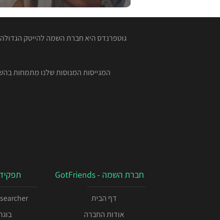
גוטפרנדס היא חברת השמה להייטק הגדולה ב
חברת השמה - GotFriends
תפקידי
דף הבית
esearcher
אודות החברה
בוגרי 00