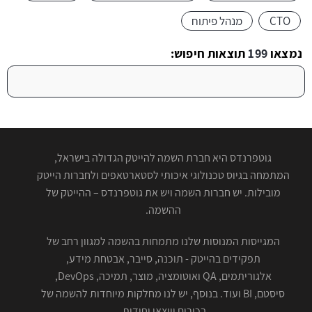
CTO
מנהל פיתוח
נמצאו
199
תוצאות חיפוש:
גוטפרנדס היא חברת השמה להייטק הגדולה בישראל,
המתמחה בגיוס טכנולוגי איכותי לסטארטאפים ולחברות הייטק
מובילות. יש חברות השמה ויש את גוטפרנדס – ההייטק של
ההשמה.
המגייסות המנוסות שלנו מתמחות בהשמה למגוון רחב של
תפקידים בהייטק - תוכנה, סייבר, אבטחת מידע,
אלגוריתמים, QA ואוטומציה, מוצר, תמיכה, DevOps,
סיסטם, BI ועוד. בנוסף, יש לנו מחלקות מיוחדות להשמה של
בכירים ויוצאי יחידות.