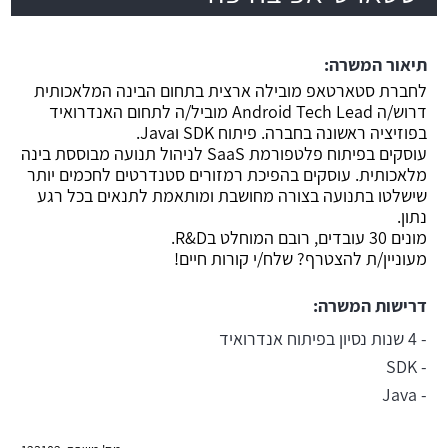
משרה חמה
תיאור המשרה:
לחברת סטארטאפ מובילה ארצית בתחום הבינה המלאכותית
דרוש/ה Android Tech Lead מוביל/ה לתחום האנדרואיד
בפוזיציה ראשונה בחברה. פיתוח SDK וJava.
עוסקים בפיתוח פלטפורמת SaaS לניהול תנועה מבוססת בינה
מלאכותית. עוסקים בהפיכת רמזורים סטנדרטים לחכמים יותר
שישלטו בתנועה בצורה מחושבת ומותאמת לתנאים בכל רגע
נתון.
מונים 30 עובדים, רובם המוחלט בR&D.
מעוניין/ת להצטרף? שלח/י קורות חיים!
דרישות המשרה:
- 4 שנות נסיון בפיתוח אנדרואיד
- SDK
- Java