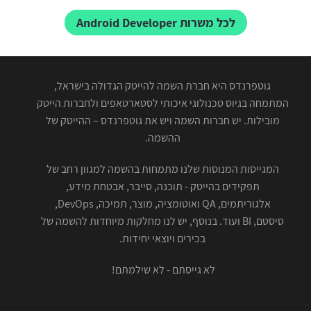
לכל משרות Android Developer
גוטפרנדס היא חברת השמה להייטק הגדולה בישראל,
המתמחה בגיוס טכנולוגי איכותי לסטארטאפים ולחברות הייטק
מובילות. יש חברות השמה ויש את גוטפרנדס – ההייטק של
ההשמה.
המגייסות המנוסות שלנו מתמחות בהשמה למגוון רחב של
תפקידים בהייטק - תוכנה, סייבר, אבטחת מידע,
אלגוריתמים, QA ואוטומציה, מוצר, תמיכה, DevOps,
סיסטם, BI ועוד. בנוסף, יש לנו מחלקות מיוחדות להשמה של
בכירים ויוצאי יחידות.
לא גייסתם - לא שילמתם!