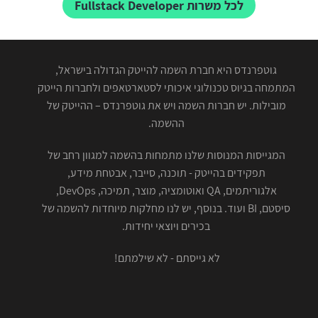
לכל משרות Fullstack Developer
גוטפרנדס היא חברת השמה להייטק הגדולה בישראל,
המתמחה בגיוס טכנולוגי איכותי לסטארטאפים ולחברות הייטק
מובילות. יש חברות השמה ויש את גוטפרנדס – ההייטק של
ההשמה.
המגייסות המנוסות שלנו מתמחות בהשמה למגוון רחב של
תפקידים בהייטק - תוכנה, סייבר, אבטחת מידע,
אלגוריתמים, QA ואוטומציה, מוצר, תמיכה, DevOps,
סיסטם, BI ועוד. בנוסף, יש לנו מחלקות מיוחדות להשמה של
בכירים ויוצאי יחידות.
לא גייסתם - לא שילמתם!