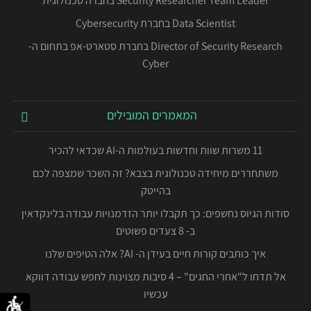
Security Researcher Team Leader בחברה טכנולוגית
Data Scientist בחברת Cybersecurity
Director of Security Research בחברת סטארט-אפ בתחום ה-
Cyber
המאמרים המובילים
11 משרות שוות וחדשות בעולמות ה-AI שכדאי להכיר
משתחררים מיחידה טכנולוגית בצבא? זה השכר שמצפה לכם
בהייטק
סודות הגיוס נחשפים: כך תקבלו יותר הזדמנויות עבודה בלינקדאין
ב- 8 צעדים פשוטים
איך כותבים קורות חיים בעידן ה- AI? אלה הטיפים שלנו
אל תדחו ל"אחרי החגים" – 4 סיבות מצוינות לחפש עבודה דווקא
עכשיו