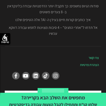
סודות הגיוס נחשפים: כך תקבלו יותר הזדמנויות עבודה בלינקדאין
ב- 8 צעדים פשוטים
איך כותבים קורות חיים בעידן ה- AI? אלה הטיפים שלנו
אל תדחו ל"אחרי החגים" – 4 סיבות מצוינות לחפש עבודה דווקא
עכשיו
נגישות
צרו קשר
הצהרת פרטיות
Created by Tvuna
מחפשים את השלב הבא בקריירה?
שלחו קו"ח ותתחילו לקבל הצעות עבודה בדיסקרטיות