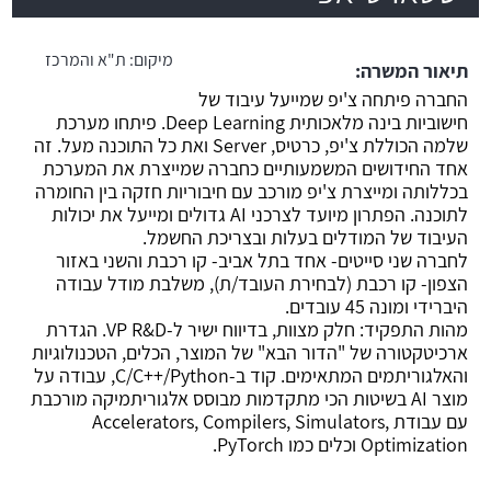
משרה חמה
מיקום:
ת"א והמרכז
תיאור המשרה:
החברה פיתחה צ'יפ שמייעל עיבוד של
חישוביות בינה מלאכותית Deep Learning. פיתחו מערכת
שלמה הכוללת צ'יפ, כרטיס, Server ואת כל התוכנה מעל. זה
אחד החידושים המשמעותיים כחברה שמייצרת את המערכת
בכללותה ומייצרת צ'יפ מורכב עם חיבוריות חזקה בין החומרה
לתוכנה. הפתרון מיועד לצרכני AI גדולים ומייעל את יכולות
העיבוד של המודלים בעלות ובצריכת החשמל.
לחברה שני סייטים- אחד בתל אביב- קו רכבת והשני באזור
הצפון- קו רכבת (לבחירת העובד/ת), משלבת מודל עבודה
היברידי ומונה 45 עובדים.
מהות התפקיד: חלק מצוות, בדיווח ישיר ל-VP R&D. הגדרת
ארכיטקטורה של "הדור הבא" של המוצר, הכלים, הטכנולוגיות
והאלגוריתמים המתאימים. קוד ב-C/C++/Python, עבודה על
מוצר AI בשיטות הכי מתקדמות מבוסס אלגוריתמיקה מורכבת
עם עבודת Accelerators, Compilers, Simulators,
Optimization וכלים כמו PyTorch.