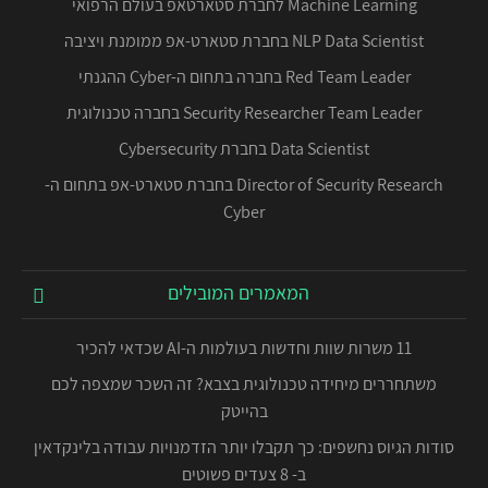
Machine Learning לחברת סטארטאפ בעולם הרפואי
NLP Data Scientist בחברת סטארט-אפ ממומנת ויציבה
Red Team Leader בחברה בתחום ה-Cyber ההגנתי
Security Researcher Team Leader בחברה טכנולוגית
Data Scientist בחברת Cybersecurity
Director of Security Research בחברת סטארט-אפ בתחום ה-
Cyber
המאמרים המובילים
11 משרות שוות וחדשות בעולמות ה-AI שכדאי להכיר
משתחררים מיחידה טכנולוגית בצבא? זה השכר שמצפה לכם
בהייטק
סודות הגיוס נחשפים: כך תקבלו יותר הזדמנויות עבודה בלינקדאין
ב- 8 צעדים פשוטים