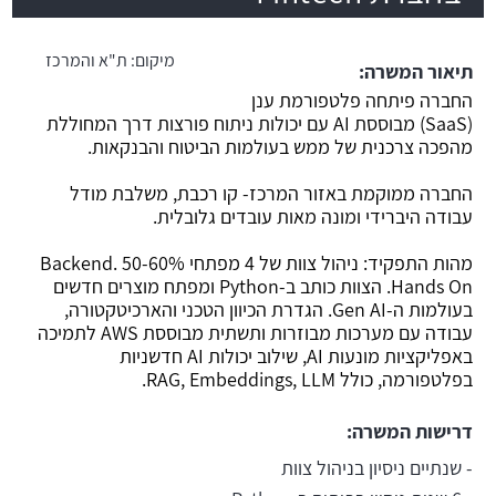
משרה חמה
מיקום:
ת"א והמרכז
תיאור המשרה:
החברה פיתחה פלטפורמת ענן
(SaaS) מבוססת AI עם יכולות ניתוח פורצות דרך המחוללת
מהפכה צרכנית של ממש בעולמות הביטוח והבנקאות.
החברה ממוקמת באזור המרכז- קו רכבת, משלבת מודל
עבודה היברידי ומונה מאות עובדים גלובלית.
מהות התפקיד: ניהול צוות של 4 מפתחי Backend. 50-60%
Hands On. הצוות כותב ב-Python ומפתח מוצרים חדשים
בעולמות ה-Gen AI. הגדרת הכיוון הטכני והארכיטקטורה,
עבודה עם מערכות מבוזרות ותשתית מבוססת AWS לתמיכה
באפליקציות מונעות AI, שילוב יכולות AI חדשניות
בפלטפורמה, כולל RAG, Embeddings, LLM.
דרישות המשרה:
- שנתיים ניסיון בניהול צוות