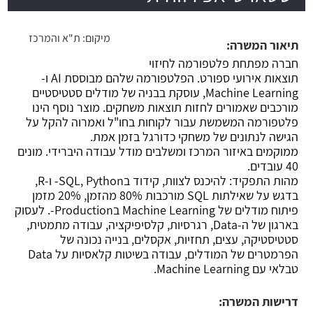
משרה חמה
מיקום:
ת"א והמרכז
תיאור המשרה:
חברה מפתחת פלטפורמה לחיזוי
תוצאות אירועי ספורט. הפלטפורמה שלהם מבוססת AI ו-
Machine Learning, עוסקת בבניה של מודלים סטטיסטיים
מורכבים שאמורים לחזות תוצאות משחקים. מוצר נוסף הינו
פלטפורמה המשמשת עבור לקוחות בחו"ל ואמרוה להקל על
הגישה לנתונים של משחקי כדורגל בזמן אמת.
ממוקמים באיזור המרכז ומשלבים מודל עבודה היברידי. מונים
40 עובדים.
מהות התפקיד: להיכנס לצוות, קידוד בSQL, Python- ו-R,
בדגש על שאילתות SQL מורכבות 80% מהזמן, 20% מזמן
פיתוח מודלים של Machine Learning בProduction-. לעסוק
בארגון של ה-Data, רגרסיות, קלסיפיקציה, עבודה מתמטית,
סטטיסטיקה, עצים, תחזיות, אקסלים, בנייה נכונה של
הפרמטרים של המודלים, עבודה בשיטות קלאסיות על Data
טבלאי עם Machine Learning.
דרישות המשרה: