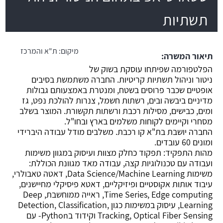
תשתיות
משרה חמה
מיקום:
ת"א והמרכז
תיאור המשרה:
הפלטפורמה שפיתחו עוסקת בשוק של
ניטור וניהול תשתיות קריטיות. החברה משתמשת בסיבים
אופטיים שכבר פרוסים בשטח, ומנטרת באמצעותם גבולות
מדיניים ביבשה ובים, רשתות חשמל, צנרות להולכת נפט, גז
ומים, כבישים, מסילות רכבת ורשתות תקשורת. המוצר בשלב
מסחרי וקיימים לקוחות משלמים בארץ ובחו"ל.
החברה יושבת בת"א קו רכבת. משלבים מודל עבודה היברידי
ומונים 60 עובדים.
מהות התפקיד: תפקוד כחלק מצוות ועיסוק במגוון משימות
ועבודה עם טכנולוגיות קצה, עבודה מאד מגוונת הכוללת:
משימות Data Science/Machine Learning, דאטה טאבולרי,
עיבוד אותות אקוסטיים ופיזיקליים, דאטא פיסיקלי מחיישנים,
Time Series, Edge computing, ראייה ממוחשבת, Deep
Learning, עיסוק במשימות כגון Detection, Classification,
Tracking, Optical Fiber Sensing וקידוד בPython- עם