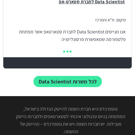
Data Scientist לחברת סטארט-אפ
מיקום:
ת"א והמרכז
אנו מגייסים Data Scientist לחברת סטארטאפ אשר מפתחת
פלטפורמה שמאפשרת פרסונליזציה
לכל משרות Data Scientist
גוטפרנדס היא חברת השמה להייטק הגדולה בישראל,
המתמחה בגיוס טכנולוגי איכותי לסטארטאפים ולחברות הייטק
מובילות. יש חברות השמה ויש את גוטפרנדס – ההייטק של
ההשמה.