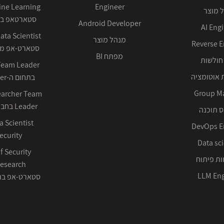
Engineer
 מוצר
סטארטאפ בע
Android Developer
AI Eng
מנהל מוצר
Reverse E
סטארט-אפ ממ
מפתח BI
חולשות
 אוטומציה
בתחום ה-Cyber ההגנתי
Group M
earcher Team
Leader בחברה טכנולוגית
 תוכנה
DevOps E
ecurity
Data sci
f Security
ות פיתוח
LLM Eng
סטארט-אפ בתחום 