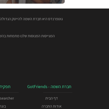
גוטפרנדס היא חברת השמה להייטק הגדולה ב
חברת השמה - GotFriends
תפקידי
דף הבית
esearcher
אודות החברה
בוגרי 00