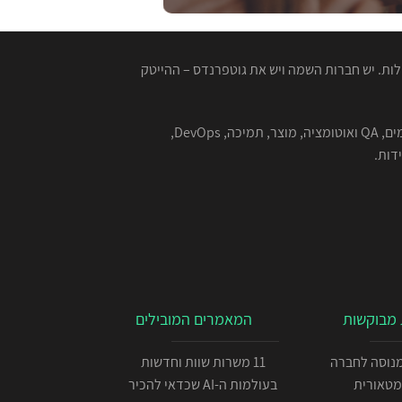
ות. יש חברות השמה ויש את גוטפרנדס – ההייטק
המגייסות המנוסות שלנו מתמחות בהשמה למגוון רחב של תפקידים בהייטק - תוכנה, סייבר, אבטחת מידע, אלגוריתמים, QA ואוטומציה, מוצר, תמיכה, DevOps,
מבוקשות
המאמרים המובילים
כניתן IOS מנוסה לחברה
11 משרות שוות וחדשות
מטאורית
בעולמות ה-AI שכדאי להכיר