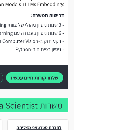
LLMs Embeddings ו-Foundation Models.
דרישות המשרה:
- 3 שנות ניסיון ניהולי של צוותי Data Science/Machine Learning
- 6 שנות ניסיון בעבודה עם Machine Learning/Deep Learning
- רקע חזק ב-Computer Vision ו-NLP
- ניסיון בפיתוח ב-Python
שלחו קורות חיים עכשיו
משרות Data Scientist נוספות:
לחברת סטרטאפ מצליחה