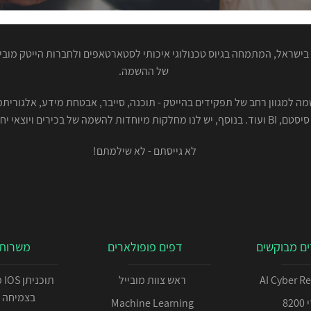
ישראל, המתמחה בגיוס טכנולוגי איכותי לסטארטאפים ולחברות הייטק מוביל
של ההשמה.
סיסטם, BI ועוד. בנוסף, יש לנו מחלקות מיוחדות להשמה של בכירים ויוצאי יחידות.
לא גייסתם - לא שילמתם!
ם מבוקשים
דפים פופולארים
משרות 
AI Cyber R
ראש צוות מובייל
תו
בצמיחה 
82
Machine Learning