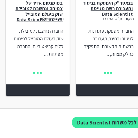
בנאסד"ק העוסקת בניטור
במומנטום אדיר של
ותעבורת רשת מגייסת
צמיחה ונחשבת למובילת
Data Scientist
שוק בעולם המובייל
מיקום:
ת"א והמרכז
מיקום:
ירושלים
מגייסת Data Scientist
החברה מספקת פתרונות
החברה נחשבת למובילת
לניטור ובחינת תעבורה
שוק בעולם המובייל לפיתוח
ברשתות תקשורת. התפקיד
כלים קריאטיביים, החברה
כחלק מצוות, ...
מפתחת ...
לכל משרות Data Scientist