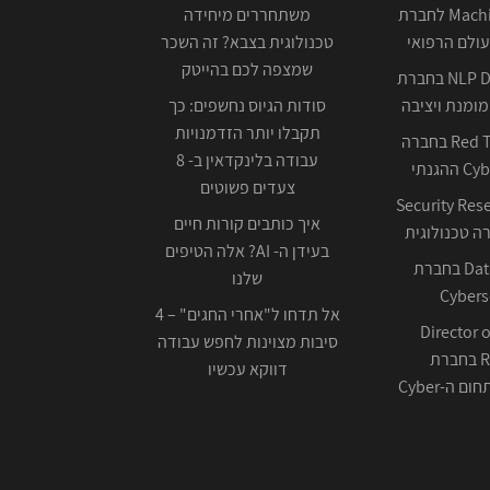
Machine Learning לחברת
משתחררים מיחידה
ולם הרפואי
טכנולוגית בצבא? זה השכר
שמצפה לכם בהייטק
NLP Data Scientist בחברת
ומנת ויציבה
סודות הגיוס נחשפים: כך
תקבלו יותר הזדמנויות
Red Team Leader בחברה
עבודה בלינקדאין ב- 8
צעדים פשוטים
Security Res
איך כותבים קורות חיים
בעידן ה- AI? אלה הטיפים
Data Scientist בחברת
שלנו
Cybers
אל תדחו ל"אחרי החגים" – 4
Director o
סיבות מצוינות לחפש עבודה
Research בחברת
דווקא עכשיו
ה-Cyber