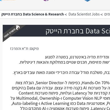
>
>
מים
Data Scientist Jobs
Data Science & Research בחברת הייטק
בחברת הייטק
מיקום:
ת"א והמרכז
משרה חמה
ומדידת מדיה באינטרנט, במטרה למנוע
שות מזויפות, תכנים שנויים במחלוקת והונאות דיגיטליות.
ת, משלבת מודל עבודה היברידי ומונה מאות עובדים בארץ.
מהות התפקיד: ניהול 3 עובדים, כ-70% Hands-On, כפיפות ל-Senior Director, הובלת צוות
Data Scientists לצד עבודה ישירה על מערכות AI בקנה מידה עצום. עבודה עם Data בהיקפים
עצומים, אתגרי Labeling, ודרישות קפדניות של Latency ועלויות, פיתוח מערכות Content
Classification, פיתוח מודלים בתחומי Computer Vision NLP ו-Multimodal, Ownership על
מחזור החיים Data עד Production, אסטרטגיות Data כמו Active Learning ו-Auto-labeling,
שיפור ביצועים תוך איזון Latency Cost Scale, פיתוח מערכות אוטומציה ו-AI מתקדם כולל