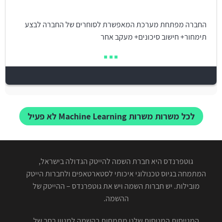
החברה מפתחת מערכת המאפשרת לסוחרים של החברה לבצע
תימחור+ חישוב סיכונים+ מעקב אחר
לכל משרות משרות Machine Learning לא פעיל
גוטפרנדס היא חברת השמה להייטק הגדולה בישראל,
המתמחה בגיוס טכנולוגי איכותי לסטארטאפים ולחברות הייטק
מובילות. יש חברות השמה ויש את גוטפרנדס – ההייטק של
ההשמה.
המגייסות המנוסות שלנו מתמחות בהשמה למגוון רחב של