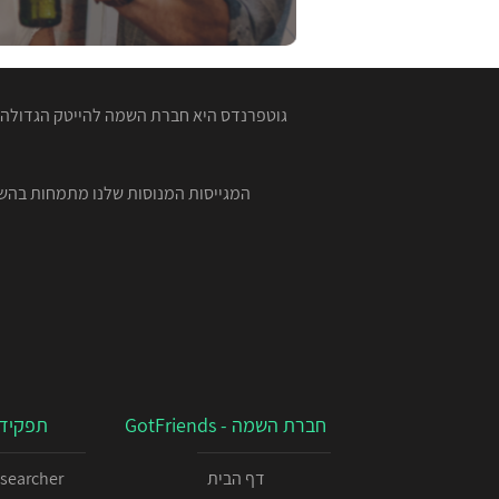
גוטפרנדס היא חברת השמה להייטק הגדולה ב
חברת השמה - GotFriends
תפקידי
דף הבית
esearcher