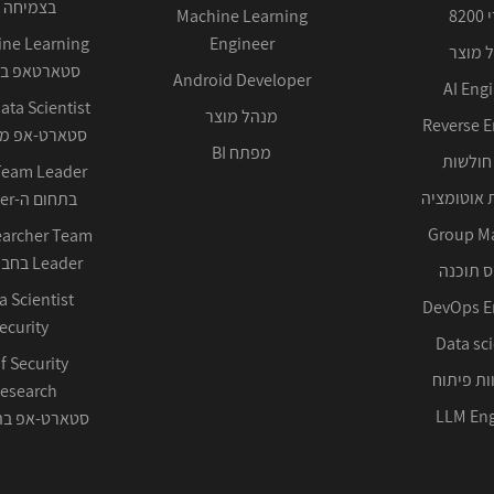
בצמיחה 
82
Machine Learning
Engineer
 מוצר
סטארטאפ בע
Android Developer
AI Eng
מנהל מוצר
Reverse E
סטארט-אפ ממ
מפתח BI
חולשות
 אוטומציה
בתחום ה-Cyber ההגנתי
Group M
earcher Team
Leader בחברה טכנולוגית
 תוכנה
DevOps E
ecurity
Data sci
f Security
ות פיתוח
LLM Eng
סטארט-אפ בתחום 