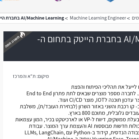
>
>
מים
Machine Learning Engineer
AI/Machine Learning בחברת הייטק בתחום ה-DevOps
AI/Machine Learning בחברת הייטק בתחום ה-
משרה חמה
מיקום:
ת"א והמרכז
ת כלי CI/CD שבאים לייעל את תהליכי הפיתוח והפצת
התוכנה למפתחים בחברות אחרות. לחברה מספר מוצרים שבאים לתת פתרון End to End
- קו רכבת והשני באזור השרון (לבחירת העובד/ת), משלבת
מהות התפקיד: פונקציה עצמאית בעלת ממשקים, דיווח ל-VP או לארכיטקט בכיר, המון עצמאות
ו-SAY לגבי יעדי המוצר על בסיס יכולות חדשות מבוססות AI והעצמת ערך המוצר. עבודת
Research to Production כולל עבודה הנדסית, קידוד ב-Python עם LLMs, LangChain,
Hugging Face, Transformers, TensorFlow, PyTorch עיסוק ב-AI/Machine