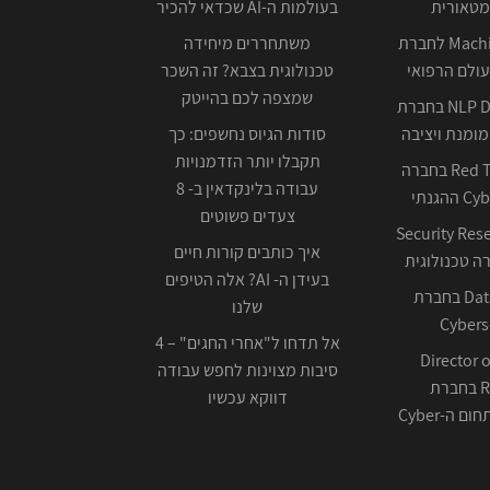
מטאורית
בעולמות ה-AI שכדאי להכיר
Machine Learning לחברת
משתחררים מיחידה
ולם הרפואי
טכנולוגית בצבא? זה השכר
שמצפה לכם בהייטק
NLP Data Scientist בחברת
ומנת ויציבה
סודות הגיוס נחשפים: כך
תקבלו יותר הזדמנויות
Red Team Leader בחברה
עבודה בלינקדאין ב- 8
צעדים פשוטים
Security Res
איך כותבים קורות חיים
בעידן ה- AI? אלה הטיפים
Data Scientist בחברת
שלנו
Cybers
אל תדחו ל"אחרי החגים" – 4
Director o
סיבות מצוינות לחפש עבודה
Research בחברת
דווקא עכשיו
ה-Cyber