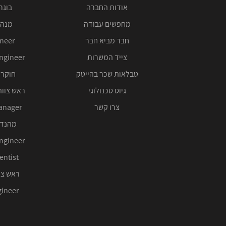
אודות החברה
בוגרי 00
מחפשים עבודה
מנהל
חבר מביא חבר
ineer
צייד המשרות
ngineer
טבלאות שכר בהייטק
חוקר 
גיוס טכנולוגי
ראש צוות
צרו קשר
anager
מהנדס
ngineer
entist
ראש צו
ineer