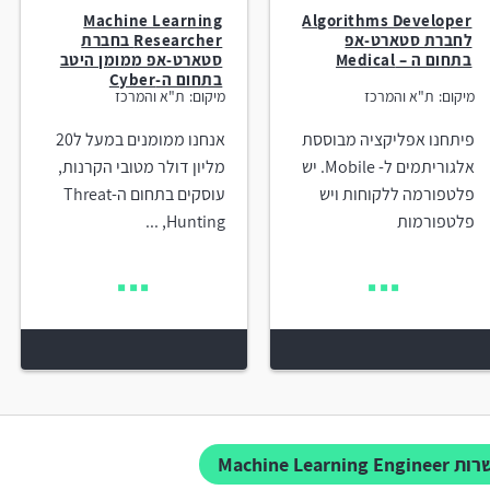
Machine Learning
Algorithms Developer
לחברת סטארט-אפ
Researcher בחברת
בתחום ה – Medical
סטארט-אפ ממומן היטב
בתחום ה-Cyber
מיקום:
ת"א והמרכז
מיקום:
ת"א והמרכז
פיתחנו אפליקציה מבוססת
אנחנו ממומנים במעל ל20
אלגוריתמים ל- Mobile. יש
מליון דולר מטובי הקרנות,
פלטפורמה ללקוחות ויש
עוסקים בתחום הThreat-
פלטפורמות
Hunting, ...
Machine Learnin