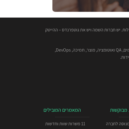
ות. יש חברות השמה ויש את גוטפרנדס – ההייטק
המגייסות המנוסות שלנו מתמחות בהשמה למגוון רחב של תפקידים בהייטק - תוכנה, סייבר, אבטחת מידע, אלגוריתמים, QA ואוטומציה, מוצר, תמיכה, DevOps,
מבוקשות
המאמרים המובילים
כניתן IOS מנוסה לחברה
11 משרות שוות וחדשות