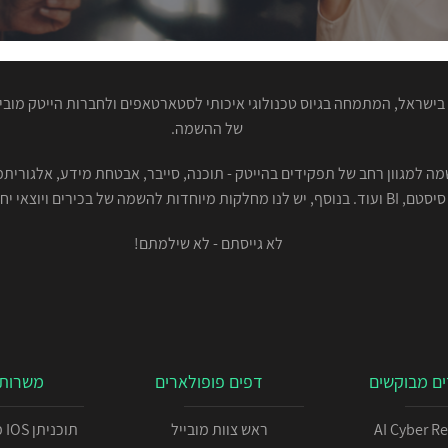
ישראל, המתמחה בגיוס טכנולוגי איכותי לסטארטאפים ולחברות הייטק מוביל
של ההשמה.
סיסטם, BI ועוד. בנוסף, יש לנו מחלקות מיוחדות להשמה של בכירים ויוצאי יחידות.
לא גייסתם - לא שילמתם!
ם מבוקשים
דפים פופולארים
משרות 
AI Cyber R
ראש צוות מובייל
תו