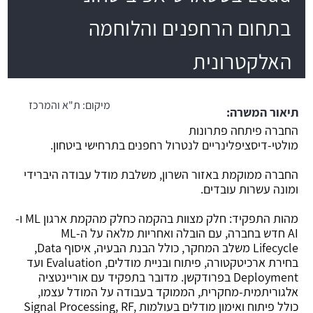
בתחום הרחפנים והלוחמה
משרה חמה
האלקטרונית
מיקום:
ת"א והמרכז
תיאור המשרה:
החברה פיתחה פתרונות
מולטי-דיסציפלינריים לנטרול רחפנים בתרחישי ביטחון.
החברה ממוקמת באזור השרון, משלבת מודל עבודה היברידי
ומונה עשרות עובדים.
מהות התפקיד: חלק מצוות בהקמה כחלק מהקמת ארגון ML ו-
AI חדש בחברה, עם הובלה ואחריות מלאה על ה-ML
Lifecycle משלב המחקר, כולל הבנת הבעיה, איסוף Data,
בחירת ארכיטקטורה, פיתוח ובניית מודלים, Evaluation ועד
Deployment בפרודקשן. מדובר בתפקיד עם אוריינטציה
אלגוריתמית-מחקרית, הממוקד בעבודה על המודל עצמו,
כולל פיתוח ואימון מודלים בעולמות Signal Processing, RF,