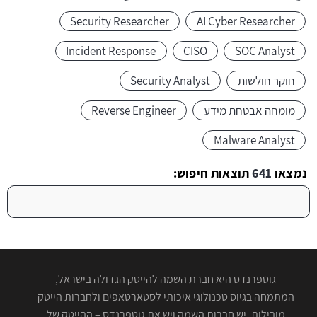
Security Researcher
AI Cyber Researcher
Incident Response
CISO
SOC Analyst
חוקר חולשות
Security Analyst
מומחה אבטחת מידע
Reverse Engineer
Malware Analyst
נמצאו
641
תוצאות חיפוש:
גוטפרנדס היא חברת השמה להייטק הגדולה בישראל,
המתמחה בגיוס טכנולוגי איכותי לסטארטאפים ולחברות הייטק
מובילות. יש חברות השמה ויש את גוטפרנדס – ההייטק של