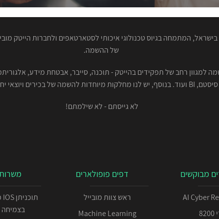
ישראל, המתמחה בגיוס טכנולוגי איכותי לסטארטאפים ולחברות הייטק מוביל
של ההשמה.
סיסטם, BI ועוד. בנוסף, יש לנו מחלקות מיוחדות להשמה של בכירים ויוצאי יחידות.
לא גייסתם - לא שילמתם!
ם מבוקשים
דפים פופולארים
משרות 
AI Cyber R
ראש צוות מובייל
תו
בצמיחה 
82
Machine Learning