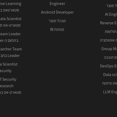
Engineer
 מוצר
סטארטאפ בע
Android Developer
AI Eng
מנהל מוצר
Reverse E
סטארט-אפ ממ
מפתח BI
חולשות
 אוטומציה
בתחום ה-Cyber ההגנתי
Group M
earcher Team
Leader בחברה טכנולוגית
 תוכנה
DevOps E
ecurity
Data sci
f Security
ות פיתוח
LLM Eng
סטארט-אפ בתחום 