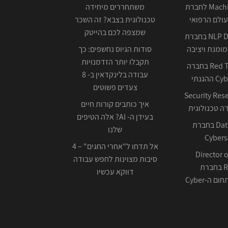
Machine Learning לחברת
משתחררים מיחידה
ולם הרפואי
טכנולוגית בצבא? זה השכר
שמצפה לכם בהייטק
NLP Data Scientist בחברת
ומנת ויציבה
סודות הגיוס נחשפים: כך
תקבלו יותר הזדמנויות
Red Team Leader בחברה
עבודה בלינקדאין ב- 8
צעדים פשוטים
Security Res
איך כותבים קורות חיים
בעידן ה- AI? אלה הטיפים
Data Scientist בחברת
שלנו
Cybers
אל תדחו ל"אחרי החגים" – 4
Director o
סיבות מצוינות לחפש עבודה
Research בחברת
דווקא עכשיו
ה-Cyber