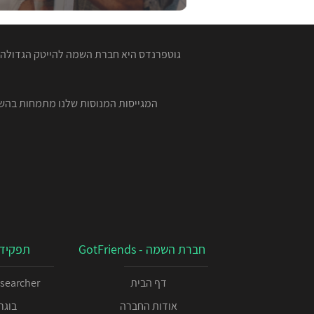
גוטפרנדס היא חברת השמה להייטק הגדולה ב
חברת השמה - GotFriends
תפקידי
דף הבית
esearcher
אודות החברה
בוגרי 00