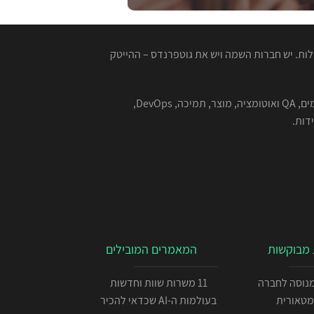
ות. יש חברות השמה ויש את גוטפרנדס – ההייטק
המגייסות המנוסות שלנו מתמחות בהשמה למגוון רחב של תפקידים בהייטק - תוכנה, סייבר, אבטחת מידע, אלגוריתמים, QA ואוטומציה, מוצר, תמיכה, DevOps,
מבוקשות
המאמרים המובילים
כניתן IOS מנוסה לחברה
11 משרות שוות וחדשות
מטאורית
בעולמות ה-AI שכדאי להכיר