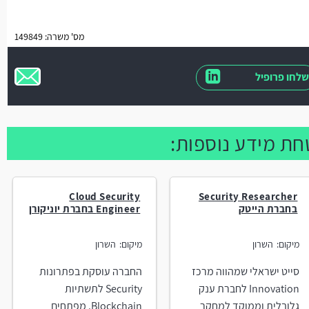
מס' משרה: 149849
שלחו פרופיל
ת מידע נוספות:
Cloud Security
Security Researcher
בחברת הייטק
Engineer בחברת יוניקורן
מיקום:
השרון
מיקום:
השרון
סייט ישראלי שמהווה מרכז
החברה עוסקת בפתרונות
Innovation לחברת ענק
Security לתשתיות
גלובלית וממוקד למחקר
Blockchain. מפתחים