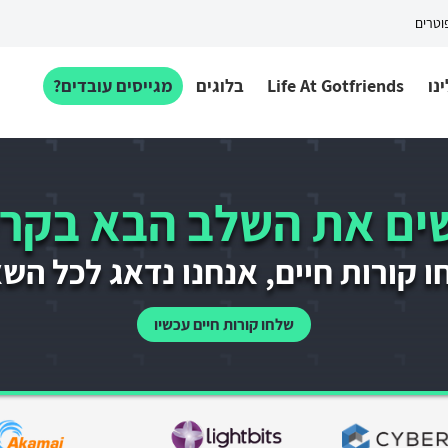
פוטרים
נו
Life At Gotfriends
בלוגים
מגייסים עובדים?
ם את השלב הבא בקרי
 קורות חיים, אנחנו נדאג לכל הש
שלחו קורות חיים עכשיו