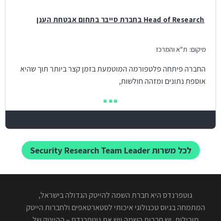
Head of Research בחברת סייבר בתחום אבטחת הענן
מיקום:
ת"א והמרכז
החברה פיתחה פלטפורמה המוטמעת בזמן קצר ביותר תוך שהיא
אוספת נתונים ומזהה חולשות,
לכל משרות Security Research Team Leader
גוטפרנדס היא חברת השמה להייטק הגדולה בישראל,
המתמחה בגיוס טכנולוגי איכותי לסטארטאפים ולחברות הייטק
מובילות. יש חברות השמה ויש את גוטפרנדס – ההייטק של