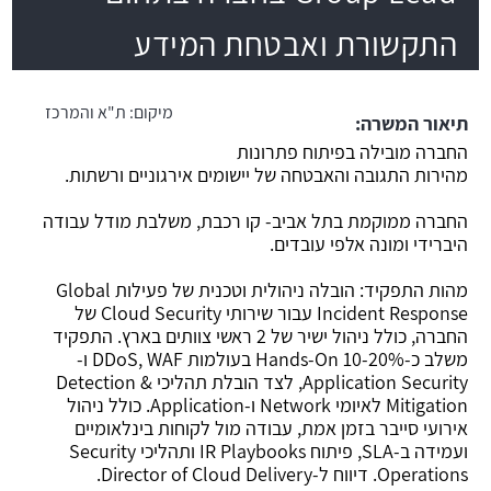
התקשורת ואבטחת המידע
משרה חמה
מיקום:
ת"א והמרכז
תיאור המשרה:
החברה מובילה בפיתוח פתרונות
מהירות התגובה והאבטחה של יישומים אירגוניים ורשתות.
החברה ממוקמת בתל אביב- קו רכבת, משלבת מודל עבודה
היברידי ומונה אלפי עובדים.
מהות התפקיד: הובלה ניהולית וטכנית של פעילות Global
Incident Response עבור שירותי Cloud Security של
החברה, כולל ניהול ישיר של 2 ראשי צוותים בארץ. התפקיד
משלב כ-10-20% Hands-On בעולמות DDoS, WAF ו-
Application Security, לצד הובלת תהליכי Detection &
Mitigation לאיומי Network ו-Application. כולל ניהול
אירועי סייבר בזמן אמת, עבודה מול לקוחות בינלאומיים
ועמידה ב-SLA, פיתוח IR Playbooks ותהליכי Security
Operations. דיווח ל-Director of Cloud Delivery.