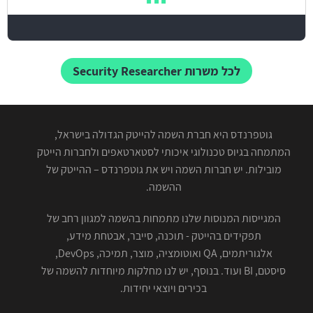
לכל משרות Security Researcher
גוטפרנדס היא חברת השמה להייטק הגדולה בישראל,
המתמחה בגיוס טכנולוגי איכותי לסטארטאפים ולחברות הייטק
מובילות. יש חברות השמה ויש את גוטפרנדס – ההייטק של
ההשמה.
המגייסות המנוסות שלנו מתמחות בהשמה למגוון רחב של
תפקידים בהייטק - תוכנה, סייבר, אבטחת מידע,
אלגוריתמים, QA ואוטומציה, מוצר, תמיכה, DevOps,
סיסטם, BI ועוד. בנוסף, יש לנו מחלקות מיוחדות להשמה של
בכירים ויוצאי יחידות.