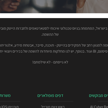
ישראל, המתמחה בגיוס טכנולוגי איכותי לסטארטאפים ולחברות הייטק מוביל
של ההשמה.
סיסטם, BI ועוד. בנוסף, יש לנו מחלקות מיוחדות להשמה של בכירים ויוצאי יחידות.
לא גייסתם - לא שילמתם!
ם מבוקשים
דפים פופולארים
משרות 
AI Cyber R
ראש צוות מובייל
תו