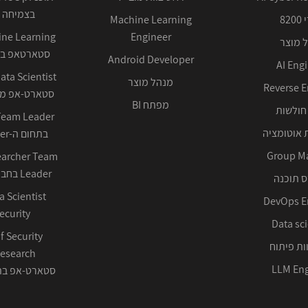
בצמיחה 
82
Machine Learning
Engineer
 מוצר
סטארטאפ בע
Android Developer
AI Eng
מנהל מוצר
Reverse E
סטארט-אפ ממ
מפתח BI
חולשות
 אוטומציה
בתחום ה-Cyber ההגנתי
Group M
earcher Team
Leader בחברה טכנולוגית
 תוכנה
DevOps E
ecurity
Data sci
f Security
ות פיתוח
LLM Eng
סטארט-אפ בתחום 