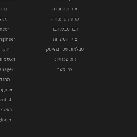
אודות החברה
בוגרי 00
מחפשים עבודה
מנהל
חבר מביא חבר
ineer
צייד המשרות
ngineer
טבלאות שכר בהייטק
חוקר 
גיוס טכנולוגי
ראש צוות
צרו קשר
anager
מהנדס
ngineer
entist
ראש צו
ineer