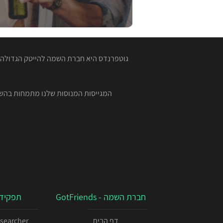
גוטפרנדס היא חברת השמה להייטק הגדולה ב
חברת השמה - GotFriends
תפקידי
דף הבית
esearcher