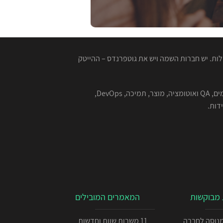
ות. יש חברות השמה ויש את גוטפרנדס – ההייטק
המגייסות המנוסות שלנו מתמחות בהשמה למגוון רחב של תפקידים בהייטק - תוכנה, סייבר, אבטחת מידע, אלגוריתמים, QA ואוטומציה, מוצר, תמיכה, DevOps,
מבוקשות
המאמרים המובילים
כניתן IOS מנוסה לחברה
11 משרות שוות וחדשות