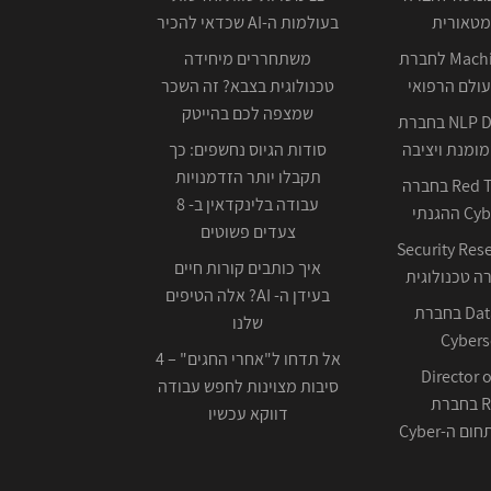
מטאורית
בעולמות ה-AI שכדאי להכיר
Machine Learning לחברת
משתחררים מיחידה
ולם הרפואי
טכנולוגית בצבא? זה השכר
שמצפה לכם בהייטק
NLP Data Scientist בחברת
ומנת ויציבה
סודות הגיוס נחשפים: כך
תקבלו יותר הזדמנויות
Red Team Leader בחברה
עבודה בלינקדאין ב- 8
צעדים פשוטים
Security Res
איך כותבים קורות חיים
בעידן ה- AI? אלה הטיפים
Data Scientist בחברת
שלנו
Cybers
אל תדחו ל"אחרי החגים" – 4
Director o
סיבות מצוינות לחפש עבודה
Research בחברת
דווקא עכשיו
ה-Cyber