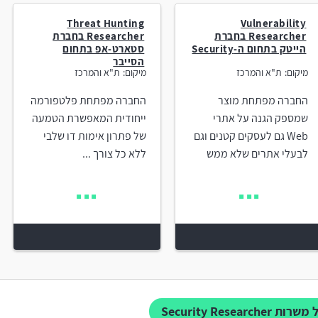
Threat Hunting
Vulnerability
Researcher בחברת
Researcher בחברת
הייטק בתחום ה-Security
סטארט-אפ בתחום
הסייבר
מיקום:
ת"א והמרכז
מיקום:
ת"א והמרכז
החברה מפתחת מוצר
החברה מפתחת פלטפורמה
שמספק הגנה על אתרי
ייחודית המאפשרת הטמעה
Web גם לעסקים קטנים וגם
של פתרון אימות דו שלבי
לבעלי אתרים שלא ממש
ללא כל צורך ...
ות Security Researcher