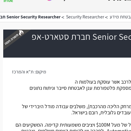
>
>
אבטחת מידע
Security Researcher
Senior Security Researcher חברת סטארט-אפ בתחום הסייבר
Senior Security Researcher חברת סטארט-אפ
משרה חמה
מיקום:
ת"א והמרכז
רכב אשר עוסקת בעולמות ה
Automot ו Connected Car ומספקת פלטפורמת ענן לאבטחת סייבר וניתוח נתונים
רחק הליכה מהרכבת), משלבים עבודה מודל היברידי של
נמצאים אחרי סבב גיוס C, גיוס כולל של מעל 100M$ ויציבים משמעותית קדימה. המשקיעים הם
משקיעים אסטרטגים מעולמות ה Automotive -לחברה יש לקוחות קיימים משלמים- יצרניות