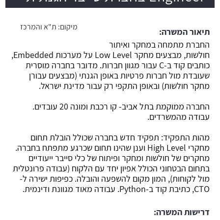
משרה חמה
מיקום:
ת"א והמרכז
תיאור המשרה:
החברת מתמחה במחקר ואיתור
חולשות, מבצעים מחקר Low Level על מערכות Embedded,
כותבים קוד ב-C עבור מגוון חברות. מדובר בחברה מוסרית
שעובדת מול חברות פרטיות באופן הגנתי (מבצעים עבורן
מחקר חולשות) ובאופן התקפי רק עבור מדינת ישראל.
החברה ממוקמת בתל אביב- קו רכבת ומונה 20 עובדים.
עבודה מהמשרדים.
מהות התפקיד: תפקיד חדש בחברה שכולל הובלת תחום
מחקרי High Level וענן שהינו תחום שכרגע מתפתח בחברה.
מחקרים של חולשות ומחקר ופיתוח של כלי סייבר ייעודיים
בתחום הבטחוני הכולל אפיון יחד עם הלקוח (עבודה פרונטלית
מול לקוחות), המון מקום להשפעה והובלה. כפיפות ישירה ל-
CTO, כתיבת קוד ב-Python. עבודה מאוד מגוונת ודינמית.
דרישות המשרה: