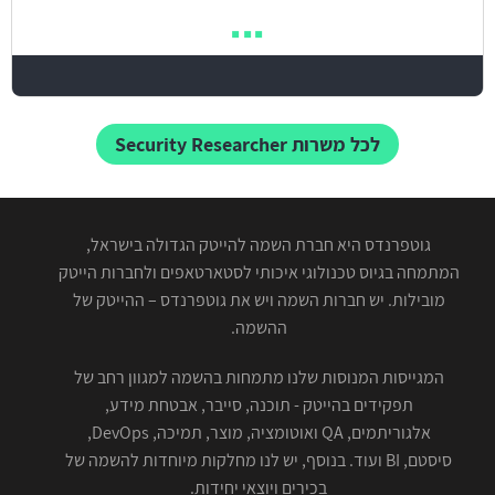
לכל משרות Security Researcher
גוטפרנדס היא חברת השמה להייטק הגדולה בישראל,
המתמחה בגיוס טכנולוגי איכותי לסטארטאפים ולחברות הייטק
מובילות. יש חברות השמה ויש את גוטפרנדס – ההייטק של
ההשמה.
המגייסות המנוסות שלנו מתמחות בהשמה למגוון רחב של
תפקידים בהייטק - תוכנה, סייבר, אבטחת מידע,
אלגוריתמים, QA ואוטומציה, מוצר, תמיכה, DevOps,
סיסטם, BI ועוד. בנוסף, יש לנו מחלקות מיוחדות להשמה של
בכירים ויוצאי יחידות.